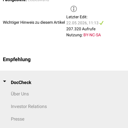
Acetabulum
kranialer Anteil der Hüftpfanne
überziehen dabei auch die hinteren Darmbeinstacheln. An den vorderen
Ala ossis ilii,
Fossa iliaca
Darmbeinschaufel (iliakale Grube)
Darmbeinstacheln entspringen der
Musculus rectus femoris
und der
Musculus sartorius
. Der
Musculus iliacus
zieht als Hüftmuskel von der
Letzter Edit:
Linea arcuata
Innenseite der Darmbeinschaufel zum
Oberschenkelknochen
(
Femur
).
Wichtiger Hinweis zu diesem Artikel
22.05.2026, 11:13
207.320 Aufrufe
Corpus ossis ilii
Darmbeinkörper
Nutzung:
BY-NC-SA
Empfehlung
DocCheck
Über Uns
Investor Relations
Presse