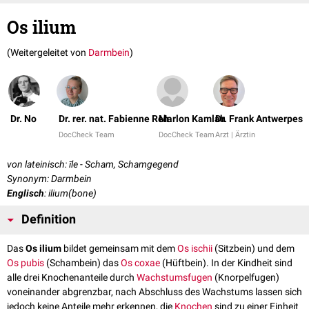
Os ilium
(Weitergeleitet von
Darmbein
)
Dr. No
Dr. rer. nat. Fabienne Reh
Marlon Kamlah
Dr. Frank Antwerpes
DocCheck Team
DocCheck Team
Arzt | Ärztin
von lateinisch: īle - Scham, Schamgegend
Synonym: Darmbein
Englisch
: ilium(bone)
Definition
Das
Os ilium
bildet gemeinsam mit dem
Os ischii
(Sitzbein) und dem
Os pubis
(Schambein) das
Os coxae
(Hüftbein). In der Kindheit sind
alle drei Knochenanteile durch
Wachstumsfugen
(Knorpelfugen)
voneinander abgrenzbar, nach Abschluss des Wachstums lassen sich
jedoch keine Anteile mehr erkennen, die
Knochen
sind zu einer Einheit