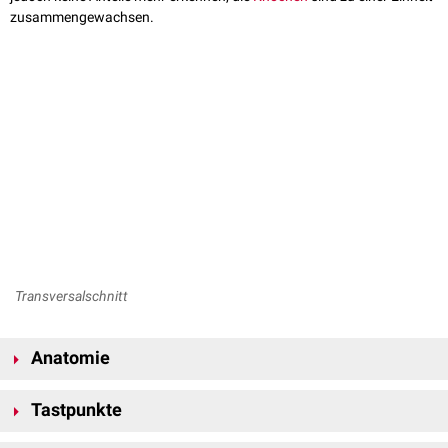
zusammengewachsen.
Transversalschnitt
Anatomie
Das Os ilium bildet den kranialen Teil des Os coxae und nimmt die größte
Tastpunkte
Fläche des Hüftbeins ein. Am Os ilium lassen sich je nach Ansicht
verschiedene anatomische Strukturen ausmachen, die vor allem
Einige knöcherne Strukturen sind von außen tastbar und dienen dem