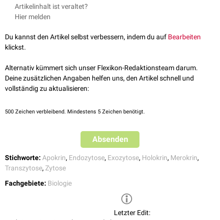
Man unterscheidet drei Mechanismen der Zytose:
Artikelinhalt ist veraltet?
Endozytose
: Die Aufnahme von Flüssigkeiten (
Pinozytose
) oder von
Hier melden
festen Partikeln (
Phagozytose
) oder die Durchschleusung von
Partikeln durch die Zelle (
Transzytose
,
Zytopempsis
) aus dem
Du kannst den Artikel selbst verbessern, indem du auf
Bearbeiten
Extrazellulärraum
.
klickst.
Exozytose
: Die Abgabe von Partikeln aus der Zelle mit
Membranrückgewinnung der Vesikel (
merokrine
Sekretion) und die
Alternativ kümmert sich unser Flexikon-Redaktionsteam darum.
Abgabe von Partikeln unter Bildung einer weiteren Membran um die
Deine zusätzlichen Angaben helfen uns, den Artikel schnell und
Vesikel (
apokrine
Sekretion) und damit einem doppelten
vollständig zu aktualisieren:
Membranverlust.
Holokrine
Sekretion: Ausschluss ganzer sekrethaltiger Zellen aus dem
500
Zeichen verbleibend. Mindestens 5 Zeichen benötigt.
Zellverbund (z.B. an
Talgdrüsen
).
Absenden
Stichworte:
Apokrin
,
Endozytose
,
Exozytose
,
Holokrin
,
Merokrin
,
Transzytose
,
Zytose
Fachgebiete:
Biologie
Letzter Edit: