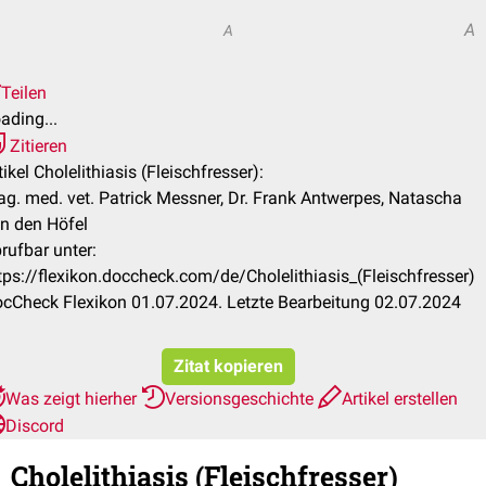
A
A
Teilen
ading...
Zitieren
tikel Cholelithiasis (Fleischfresser):
g. med. vet. Patrick Messner, Dr. Frank Antwerpes, Natascha
n den Höfel
rufbar unter:
tps://flexikon.doccheck.com/de/Cholelithiasis_(Fleischfresser)
cCheck Flexikon 01.07.2024. Letzte Bearbeitung 02.07.2024
Zitat kopieren
Was zeigt hierher
Versionsgeschichte
Artikel erstellen
Discord
Cholelithiasis (Fleischfresser)