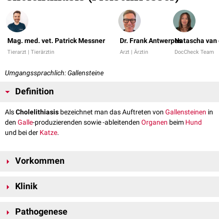
Mag. med. vet. Patrick Messner
Dr. Frank Antwerpes
Natascha van 
Tierarzt | Tierärztin
Arzt | Ärztin
DocCheck Team
Umgangssprachlich: Gallensteine
Definition
Als
Cholelithiasis
bezeichnet man das Auftreten von
Gallensteinen
in
den
Galle
-produzierenden sowie -ableitenden
Organen
beim
Hund
und bei der
Katze
.
Vorkommen
Gallensteine können praktisch in allen Abschnitten jener Organe
Klinik
vorkommen, die für die Produktion sowie für den Abtransport der Galle
verantwortlich sind. Abhängig von ihrer Lage wird die
Erkrankung
Gallensteine sind oftmals
Zufallsbefunde
bei
Sektionen
oder
unterschiedlich bezeichnet:
Pathogenese
bildgebenden Verfahren (z.B.
Röntgenuntersuchung
oder
Sonographie
).