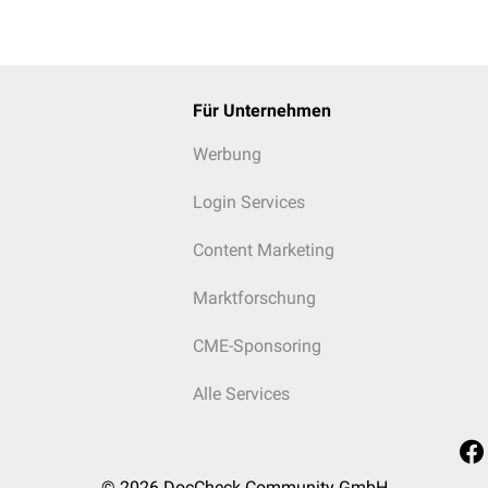
Für Unternehmen
 und der Schilddrüse. Die Cartilago arytaenoidea ist mit der Nu
Werbung
Login Services
Content Marketing
Marktforschung
CME-Sponsoring
Alle Services
© 2026
DocCheck Community GmbH