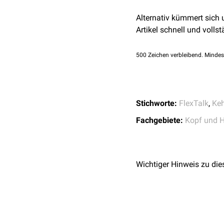
gegeneinander, was – ab
Alternativ kümmert sich
der
Stimmritze
auslöst.
Artikel schnell und vollst
Zwischen den beiden Kno
500
Zeichen verbleibend. Mindes
Stichworte:
FlexTalk
,
Keh
Fachgebiete:
Kopf und H
Wichtiger Hinweis zu die