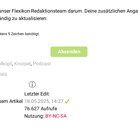
hängig von der Richtung – eine Erweiterung oder Verengung d
 unser Flexikon-Redaktionsteam darum. Deine zusätzlichen Anga
ändig zu aktualisieren:
rpeln liegt die
Incisura interarytenoidea
.
tens 5 Zeichen benötigt.
Absenden
lkopf
,
Knorpel
,
Podcast
als
Letzter Edit:
sem Artikel
18.05.2025, 14:37
76.627 Aufrufe
Nutzung:
BY-NC-SA