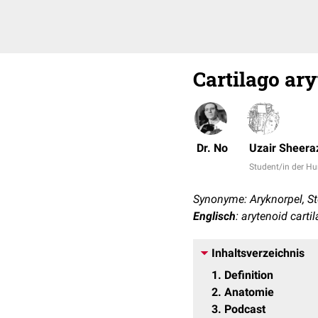
Cartilago ar
Dr. No
Uzair Sheera
Student/in der 
Synonyme: Aryknorpel, St
Englisch
: arytenoid carti
Inhaltsverzeichnis
1
Definition
2
Anatomie
3
Podcast