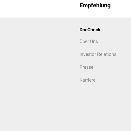
Empfehlung
DocCheck
3D-Modell des Kehlkopfs
Über Uns
Investor Relations
Presse
Karriere