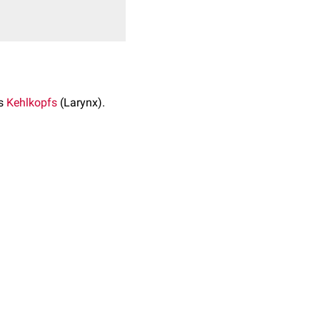
s
Kehlkopfs
(Larynx).
 arcuata
) in eine
kraniale
egt eine kleine Erhebung,
ata
ansetzt, wird als
Apex
ris
setzen der
Musculus
e, 2015
liegenden
Processus
cricoarytenoideum
)
g der beiden Knorpel