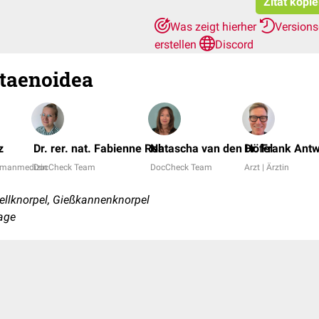
Zitat kopi
Was zeigt hierher
Version
erstellen
Discord
ytaenoidea
z
Dr. rer. nat. Fabienne Reh
Natascha van den Höfel
Dr. Frank Ant
Humanmedizin
DocCheck Team
DocCheck Team
Arzt | Ärztin
ellknorpel, Gießkannenknorpel
lage