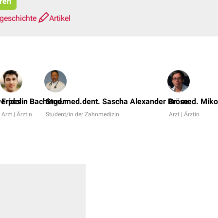
eren
sgeschichte
Artikel
werpes
Fridolin Bachinger
Stud.med.dent. Sascha Alexander Bröse
Dr. med. Miko
Arzt | Ärztin
Student/in der Zahnmedizin
Arzt | Ärztin