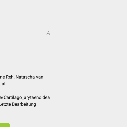
A
enne Reh, Natascha van
 al.
e/Cartilago_arytaenoidea
Letzte Bearbeitung