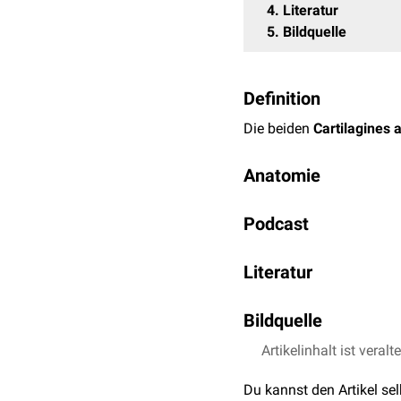
4
Literatur
5
Bildquelle
Definition
Die beiden
Cartilagines 
Anatomie
Die Außenseite des Stell
Podcast
Fovea triangularis
und e
der
Colliculus cartilagin
cartilaginis arytaenoidea
Literatur
Die Stellknorpel besitze
Prometheus LernAtlas 
Bildquelle
cricoarytaenoideus latera
vocalis
das
Stimmband
(
Artikelinhalt ist veralt
Bildquelle Podcast: 
Beide Stellknorpel sind ü
Du kannst den Artikel se
gelenkig mit dem
Ringkn