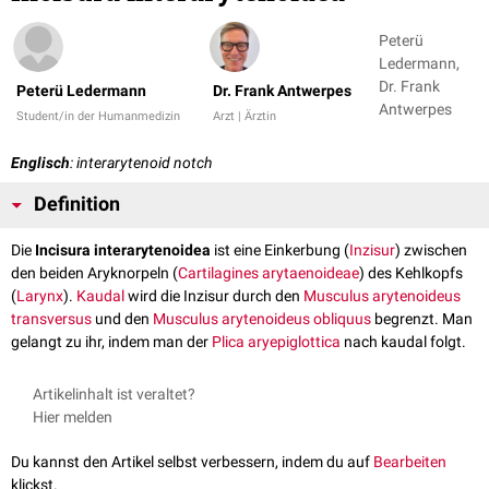
Peterü
Ledermann,
Dr. Frank
Peterü Ledermann
Dr. Frank Antwerpes
Antwerpes
Student/in der Humanmedizin
Arzt | Ärztin
Englisch
: interarytenoid notch
Definition
Die
Incisura interarytenoidea
ist eine Einkerbung (
Inzisur
) zwischen
den beiden Aryknorpeln (
Cartilagines arytaenoideae
) des Kehlkopfs
(
Larynx
).
Kaudal
wird die Inzisur durch den
Musculus arytenoideus
transversus
und den
Musculus arytenoideus obliquus
begrenzt. Man
gelangt zu ihr, indem man der
Plica aryepiglottica
nach kaudal folgt.
Artikelinhalt ist veraltet?
Hier melden
Du kannst den Artikel selbst verbessern, indem du auf
Bearbeiten
klickst.