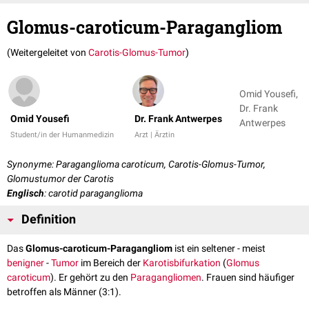
Glomus-caroticum-Paragangliom
(Weitergeleitet von
Carotis-Glomus-Tumor
)
Omid Yousefi,
Dr. Frank
Omid Yousefi
Dr. Frank Antwerpes
Antwerpes
Student/in der Humanmedizin
Arzt | Ärztin
Synonyme: Paraganglioma caroticum, Carotis-Glomus-Tumor,
Glomustumor der Carotis
Englisch
: carotid paraganglioma
Definition
Das
Glomus-caroticum-Paragangliom
ist ein seltener - meist
benigner
-
Tumor
im Bereich der
Karotisbifurkation
(
Glomus
caroticum
). Er gehört zu den
Paragangliomen
. Frauen sind häufiger
betroffen als Männer (3:1).