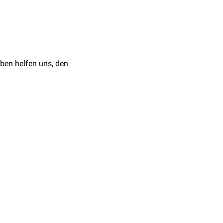
e Wasser freigesetzt
len, vor allem als
ach seiner Entstehung der
ehe
Bicarbonatpuffer
)
ben helfen uns, den