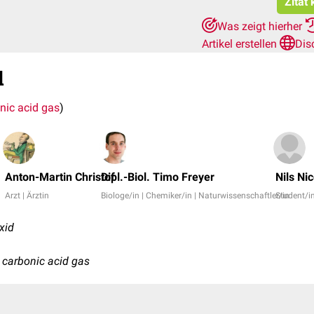
Zitat
Was zeigt hierher
Artikel erstellen
Dis
d
nic acid gas
)
Anton-Martin Christof
Dipl.-Biol. Timo Freyer
Nils Ni
Arzt | Ärztin
Biologe/in | Chemiker/in | Naturwissenschaftler/in
Student/i
xid
, carbonic acid gas