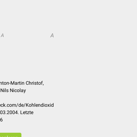
A
A
nton-Martin Christof,
 Nils Nicolay
heck.com/de/Kohlendioxid
03.2004. Letzte
26