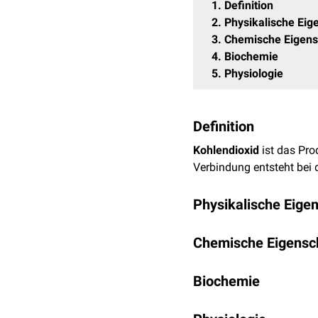
1
Definition
2
Physikalische Eig
3
Chemische Eigens
4
Biochemie
5
Physiologie
Definition
Kohlendioxid
ist das Pro
Verbindung entsteht bei
Physikalische Eige
Bei Raumtemperatur ist 
Chemische Eigensc
der
Atmosphäre
ist. Kohl
schwerste Gas in der
Luf
Kohlendioxid ist aufgrun
auf den Boden, was bei
Biochemie
K
Verfahrenstechnik häufig 
schwach saure
Kohlensä
Bei einer Temperatur vo
Kohlenstoffdioxid ist da