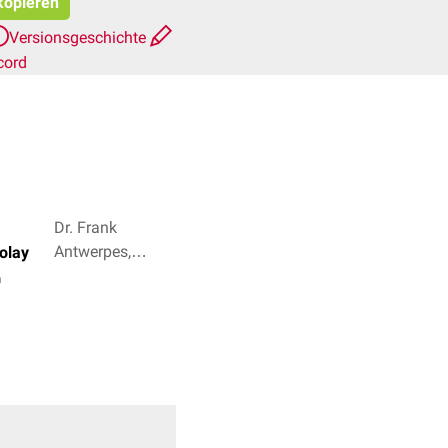
 kopieren
Versionsgeschichte
cord
Dr. Frank
Antwerpes,
colay
Anton-Martin
n
Christof + 3