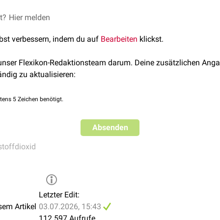
n gasförmigen Zustand über.
durch
Dehydratisierung
aus Kohlensäure, wobei das abgespaltet
rch die
et?
Hier melden
Oxidation
von Kohlenstoff-haltigen Substanzen in den Zel
gewinnung aus
Kohlenhydraten
,
Fetten
und
Proteinen
. Es kann n
lbst verbessern, indem du auf
Bearbeiten
klickst.
ion des
pH-Wertes
von Blut und anderen Körperflüssigkeiten (si
ung
und renale Elimination ausgeschieden werden.
 unser Flexikon-Redaktionsteam darum. Deine zusätzlichen Anga
transport
ändig zu aktualisieren:
tens 5 Zeichen benötigt.
Absenden
toffdioxid
Letzter Edit:
sem Artikel
03.07.2026, 15:43
112.597 Aufrufe