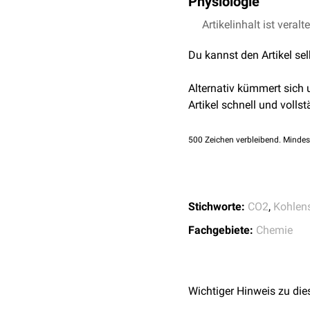
Physiologie
Sublimation
direkt in de
Carboanhydrasereaktion
wird.
Kohlendioxid entsteht du
Artikelinhalt ist veralt
Endprodukt der Energie
Du kannst den Artikel se
physiologischen Regulat
dienen oder über
Abatm
Alternativ kümmert sich
siehe auch
:
Kohlendioxid
Artikel schnell und vollst
500
Zeichen verbleibend. Mindes
Stichworte:
CO2
,
Kohlens
Fachgebiete:
Chemie
Wichtiger Hinweis zu die