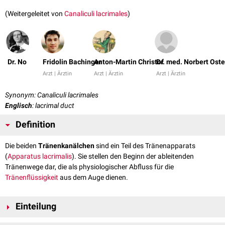
(Weitergeleitet von
Canaliculi lacrimales
)
Dr. No
Fridolin Bachinger
Anton-Martin Christof
Dr. med. Norbert Ost
Arzt | Ärztin
Arzt | Ärztin
Arzt | Ärztin
Synonym: Canaliculi lacrimales
Englisch
: lacrimal duct
Definition
Die beiden
Tränenkanälchen
sind ein Teil des Tränenapparats
(
Apparatus lacrimalis
). Sie stellen den Beginn der ableitenden
Tränenwege dar, die als physiologischer Abfluss für die
Tränenflüssigkeit
aus dem Auge dienen.
Einteilung
Man unterscheidet den: