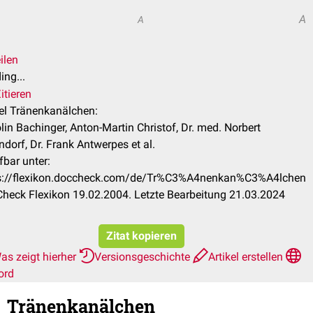
A
A
ilen
ing...
itieren
kel Tränenkanälchen:
olin Bachinger, Anton-Martin Christof, Dr. med. Norbert
ndorf, Dr. Frank Antwerpes et al.
fbar unter:
s://flexikon.doccheck.com/de/Tr%C3%A4nenkan%C3%A4lchen
heck Flexikon 19.02.2004. Letzte Bearbeitung 21.03.2024
Zitat kopieren
as zeigt hierher
Versionsgeschichte
Artikel erstellen
ord
Tränenkanälchen