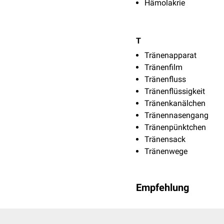
Hämolakrie
T
Tränenapparat
Tränenfilm
Tränenfluss
Tränenflüssigkeit
Tränenkanälchen
Tränennasengang
Tränenpünktchen
Tränensack
Tränenwege
Empfehlung