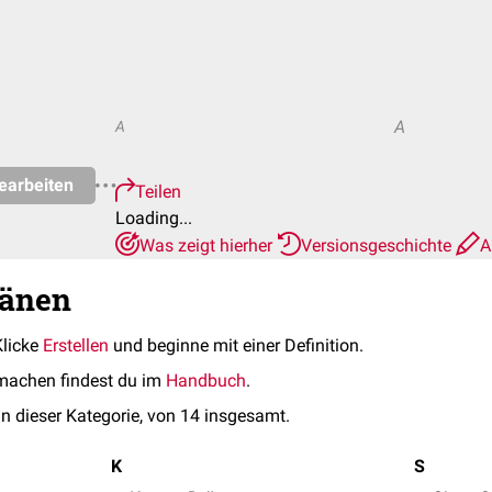
A
A
earbeiten
Teilen
Loading...
Was zeigt hierher
Versionsgeschichte
A
ränen
Klicke
Erstellen
und beginne mit einer Definition.
machen findest du im
Handbuch
.
in dieser Kategorie, von 14 insgesamt.
K
S