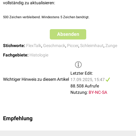
vollständig zu aktualisieren:
an das
ZNS
weiterleiten.
Zelltypen
500
Zeichen verbleibend. Mindestens 5 Zeichen benötigt.
Geschmacksknospen bestehen vermutlich aus 5 Zelltypen: Zelltyp I bis III
sind die sekundären Sinneszellen, die sich anhand ihrer Form und Vesikel
Absenden
unterscheiden. Der Zelltyp IV (Basalzelle) entspricht der Stammzelle und
Zelltyp V (Marginalzelle) der Stützelle.
Stichworte:
FlexTalk
,
Geschmack
,
Piccer
,
Schleimhaut
,
Zunge
Fachgebiete:
Histologie
Letzter Edit:
Wichtiger Hinweis zu diesem Artikel
17.09.2025, 15:47
88.508 Aufrufe
Nutzung:
BY-NC-SA
Empfehlung
Geschmacksknospen, histologisches Präparat