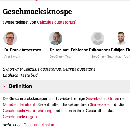
Geschmacksknospe
(Weitergeleitet von
Caliculus gustatorius
)
Dr. Frank Antwerpes
Dr. rer. nat. Fabienne Reh
Johannes Betz
Bijan Fi
Arzt | Ärztin
DocCheck Team
DocCheck Team
Arzt | Ärzt
Synonyme: Caliculus gustatorius, Gemma gustatoria
Englisch
: Taste bud
Definition
Die
Geschmacksknospen
sind zwiebelförmige
Gewebestrukturen
der
Mundschleimhaut
. Sie enthalten die sekundären
Sinneszellen
für die
Geschmackswahrnehmung
und bilden in ihrer Gesamtheit das
Geschmacksorgan
.
siehe auch:
Geschmackssinn