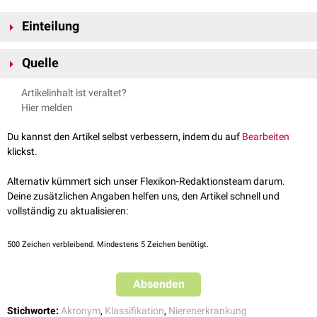
Einteilung
Grunderkrankung, eGFR und Albuminurie haben eine hohe Relevanz für
Quelle
Prognose
und
Therapie
. Als Grunderkrankungen kommen unter
anderem infrage:
Spital Thurgau;
Chronische Nierenerkrankung:
Artikelinhalt ist veraltet?
Diabetes mellitus
Definition&Stadieneinteilung
; abgerufen am 31.01.2024
Hier melden
Tubulointerstitielle Nephritis
Glomerulonephritis
Du kannst den Artikel selbst verbessern, indem du auf
Bearbeiten
Nephrosklerose
klickst.
Die eGFR wird nach der CGA-Klassifikation in sechs Stadien eingeteilt, die
Albuminurie in drei. Die folgende Tabelle zeigt das Risiko für eine
Alternativ kümmert sich unser Flexikon-Redaktionsteam darum.
terminale Niereninsuffizienz
und
kardiovaskuläre
Komplikationen
Deine zusätzlichen Angaben helfen uns, den Artikel schnell und
abhängig vom eGFR- und Albuminurie-Stadium.
vollständig zu aktualisieren:
Albuminurie-St
500
Zeichen verbleibend. Mindestens 5 Zeichen benötigt.
A1
A2
Absenden
normal
mo
bis leicht
Stichworte:
Akronym
,
Klassifikation
,
Nierenerkrankung
er