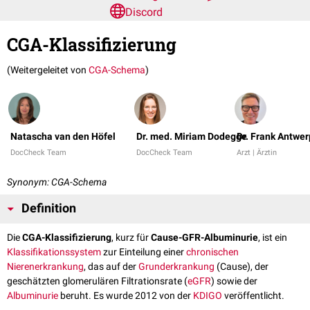
Discord
CGA-Klassifizierung
(Weitergeleitet von
CGA-Schema
)
Natascha van den Höfel
Dr. med. Miriam Dodegge
Dr. Frank Antwe
DocCheck Team
DocCheck Team
Arzt | Ärztin
Synonym: CGA-Schema
Definition
Die
CGA-Klassifizierung
, kurz für
Cause-GFR-Albuminurie
, ist ein
Klassifikationssystem
zur Einteilung einer
chronischen
Nierenerkrankung
, das auf der
Grunderkrankung
(Cause), der
geschätzten glomerulären Filtrationsrate (
eGFR
) sowie der
Albuminurie
beruht. Es wurde 2012 von der
KDIGO
veröffentlicht.