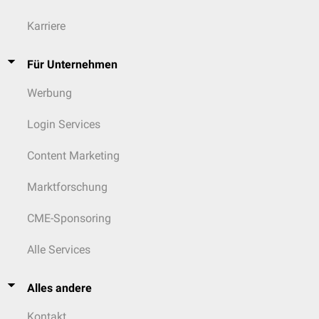
moderat bis
30
hohes
schwer
G3b
bis
seh
Karriere
Risiko
erniedrigt
45
Für Unternehmen
15
schwer
G4
bis
erniedrigt
Werbung
30
sehr hohes Risik
Login Services
G5
Nierenversagen
<15
Content Marketing
Marktforschung
CME-Sponsoring
Alle Services
Alles andere
Kontakt