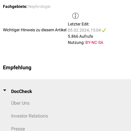
erhöht
Fachgebiete:
Nephrologie
30 
< 30
30
Letzter Edit:
mg/Tag
mg
Wichtiger Hinweis zu diesem Artikel
05.02.2024, 15:04
< 3
3 b
5.866 Aufrufe
mg/mmol
mg
Nutzung:
BY-NC-SA
Kreatinin
Kre
normal
≥
G1
bis hoch
Empfehlung
90
geringes
mä
Risiko
Ris
60
G2
leicht erniedrigt
bis
DocCheck
90
Über Uns
leicht bis
45
mäßiges
ho
moderat
G3a
bis
Investor Relations
Risiko
Ris
GFR-Stadium
erniedrigt
60
2
(ml/min/1,73m
)
Presse