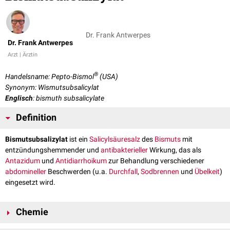
Dr. Frank Antwerpes
Dr. Frank Antwerpes
Arzt | Ärztin
®
Handelsname: Pepto-Bismol
(USA)
Synonym: Wismutsubsalicylat
Englisch
: bismuth subsalicylate
Definition
Bismutsubsalizylat
ist ein
Salicylsäure
salz
des
Bismuts
mit
entzündungshemmender und
antibakterieller
Wirkung, das als
Antazidum
und
Antidiarrhoikum
zur Behandlung verschiedener
abdomineller
Beschwerden (u.a.
Durchfall
,
Sodbrennen
und
Übelkeit
)
eingesetzt wird.
Chemie
Bismutsubsalizylat hat die Summenformel C
H
BiO
und entsteht durch