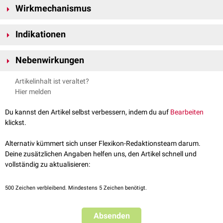
7
5
4
Wirkmechanismus
Hydrolyse
von Bismutsalizylat (Bi(C
H
(OH)CO
)
).
6
4
2
3
Der Wirkmechanismus von Bismutsubsalizylat ist derzeit (2022) nicht
Indikationen
vollständig geklärt. Mögliche Erklärungsansätze sind:
Stimulation der intestinalen
Flüssigkeitsabsorption
Symptomatische Therapie verschiedener gastrointestinaler Störungen
(antisekretorischer Effekt)
Nebenwirkungen
wie
Hemmung der
Prostaglandinsynthese
Nausea
schwarze Verfärbung der
Zunge
und Stuhlverfärbung durch
Reduktion der gastrointestinalen
Hypermobilität
Artikelinhalt ist veraltet?
Sodbrennen
Bismutsulfid
Hemmung der
Adhäsion
pathogener
Bakterien
Hier melden
Diarrhö
Obstipation
Bakterizide
Wirkung der Bismutionen und der Salicylatkomponente
Eine langzeitige, hochdosierte Einnahme von Bismutsalzen kann unter
Du kannst den Artikel selbst verbessern, indem du auf
Bearbeiten
Umständen
neurotoxische
Effeklte auslösen.
klickst.
Alternativ kümmert sich unser Flexikon-Redaktionsteam darum.
Deine zusätzlichen Angaben helfen uns, den Artikel schnell und
vollständig zu aktualisieren:
500
Zeichen verbleibend. Mindestens 5 Zeichen benötigt.
Absenden