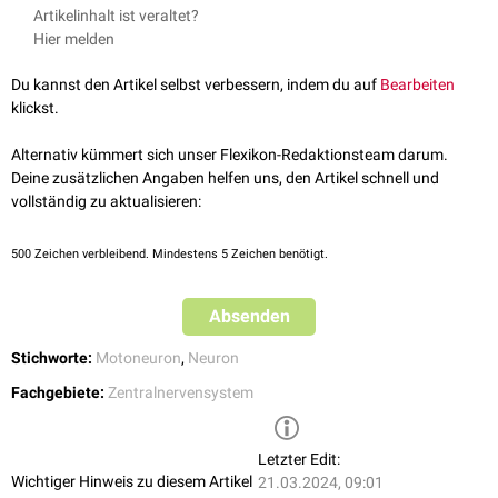
Man unterscheidet zwei Formen von Beta-Motoneuronen:
Artikelinhalt ist veraltet?
Statische Beta-Motoneuronen: Sie innervieren die
Kernkettenfasern
Hier melden
der
Muskelspindeln
- mit Kollateralen zu extrafusalen Fasern.
Dynamische Beta-Motoneuronen: Sie innervieren die
Kernsackfasern
Du kannst den Artikel selbst verbessern, indem du auf
Bearbeiten
der Muskelspindeln, ebenfalls mit Kollateralen zu extrafusalen
klickst.
Fasern.
Alternativ kümmert sich unser Flexikon-Redaktionsteam darum.
Deine zusätzlichen Angaben helfen uns, den Artikel schnell und
vollständig zu aktualisieren:
500
Zeichen verbleibend. Mindestens 5 Zeichen benötigt.
Absenden
Stichworte:
Motoneuron
,
Neuron
Fachgebiete:
Zentralnervensystem
Letzter Edit:
Wichtiger Hinweis zu diesem Artikel
21.03.2024, 09:01