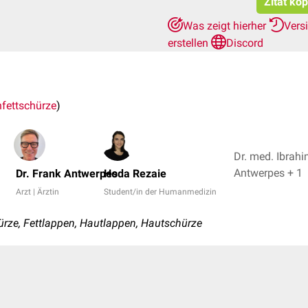
Zitat ko
Was zeigt hierher
Vers
erstellen
Discord
fettschürze
)
Dr. med. Ibrahi
Antwerpes + 1
Dr. Frank Antwerpes
Hoda Rezaie
Arzt | Ärztin
Student/in der Humanmedizin
rze, Fettlappen, Hautlappen, Hautschürze