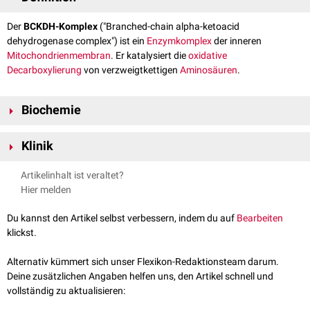
Der
BCKDH-Komplex
("Branched-chain alpha-ketoacid
dehydrogenase complex") ist ein
Enzymkomplex
der inneren
Mitochondrienmembran
. Er katalysiert die
oxidative
Decarboxylierung
von verzweigtkettigen
Aminosäuren
.
Biochemie
Der BCKDH-Komplex katalysiert einen
irreversiblen
Reaktionsschritt bei
Klinik
der Verstoffwechselung von
Isoleucin
,
Valin
und
Leucin
. Er benötigt fünf
Kofaktoren:
Ein Mangel oder Fehlen des Enzymkomplexes führt zur Hemmung der
Artikelinhalt ist veraltet?
Thiaminpyrophosphat
(TPP),
oxidativen Decarboxylierung der verzweigtkettigen Aminosäuren, was
Hier melden
Flavin-Adenin-Dinukleotid
(FAD),
die sog.
Ahornsirupkrankheit
verursachen kann.
Nicotinamid-Adenin-Dinukleotid
(NAD),
Du kannst den Artikel selbst verbessern, indem du auf
Bearbeiten
Coenzym A
(CoA) und
klickst.
Alpha-Liponsäure
Alternativ kümmert sich unser Flexikon-Redaktionsteam darum.
Deine zusätzlichen Angaben helfen uns, den Artikel schnell und
vollständig zu aktualisieren: