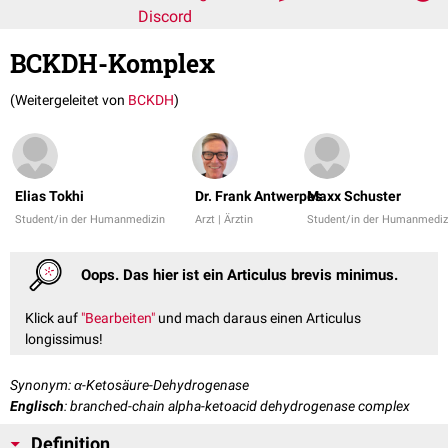
Discord
BCKDH-Komplex
(Weitergeleitet von
BCKDH
)
Elias Tokhi
Dr. Frank Antwerpes
Maxx Schuster
Student/in der Humanmedizin
Arzt | Ärztin
Student/in der Humanmediz
Oops. Das hier ist ein Articulus brevis minimus.
Klick auf
"Bearbeiten"
und mach daraus einen Articulus
longissimus!
Synonym: α-Ketosäure-Dehydrogenase
Englisch
: branched-chain alpha-ketoacid dehydrogenase complex
Definition