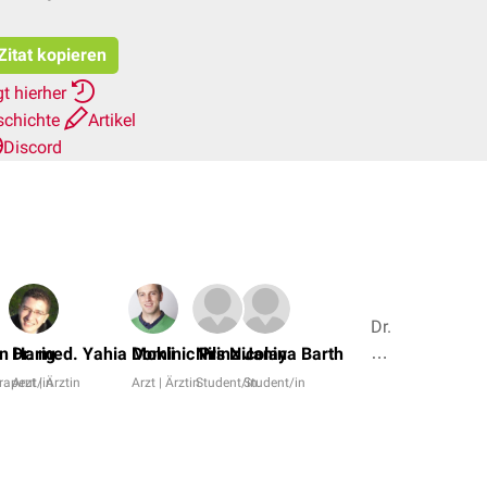
Zitat kopieren
t hierher
schichte
Artikel
Discord
Dr.
med.
en Harig
Dr. med. Yahia Mokli
Dominic Prinz
Nils Nicolay
Janina Barth
Petra
rapeut/in
Arzt | Ärztin
Arzt | Ärztin
Student/in
Student/in
Mehling,
Dr.
Frank
Antwerpes