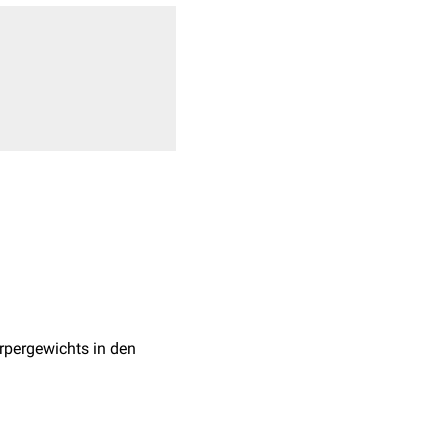
+
8
örpergewichts in den