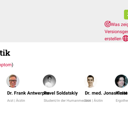
Was zeig
Versionsge
erstellen
tik
mptom
)
Dr. Frank Antwerpes
Pavel Soldatskiy
Dr. med. Jonas Feist
Kirst
Arzt | Ärztin
Student/in der Humanmedizin
Arzt | Ärztin
Ergothe