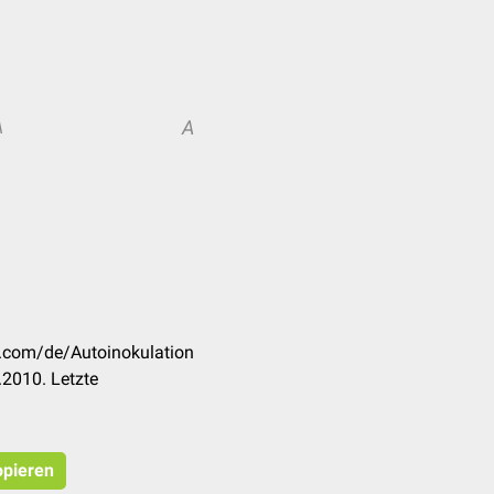
A
A
k.com/de/Autoinokulation
2010. Letzte
opieren