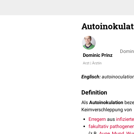
Autoinokulat
Domini
Dominic Prinz
Arzt | Ärztin
Englisch:
autoinoculatio
Definition
Als
Autoinokulation
beze
Keimverschleppung von
Erregern
aus
infiziert
fakultativ pathogene
(z.B.
Auge
,
Mund
,
Wu