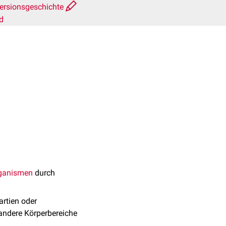
ersionsgeschichte
d
ganismen
durch
artien oder
 andere Körperbereiche