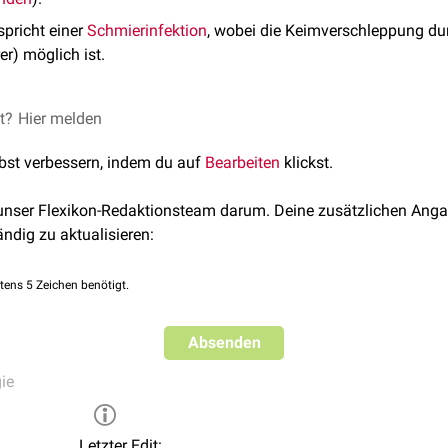
pricht einer
Schmierinfektion
, wobei die Keimverschleppung d
r) möglich ist.
et?
Hier melden
lbst verbessern, indem du auf
Bearbeiten
klickst.
 unser Flexikon-Redaktionsteam darum. Deine zusätzlichen Anga
ändig zu aktualisieren:
tens 5 Zeichen benötigt.
Absenden
ie
Letzter Edit: