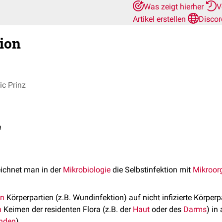
Was zeigt hierher
V
Artikel erstellen
Discor
ion
c Prinz
n
ichnet man in der
Mikrobiologie
die Selbstinfektion mit
Mikroor
en
Körperpartien (z.B. Wundinfektion) auf nicht infizierte Körperp
n
Keimen der residenten Flora (z.B. der
Haut
oder des
Darms
) in
nden
).