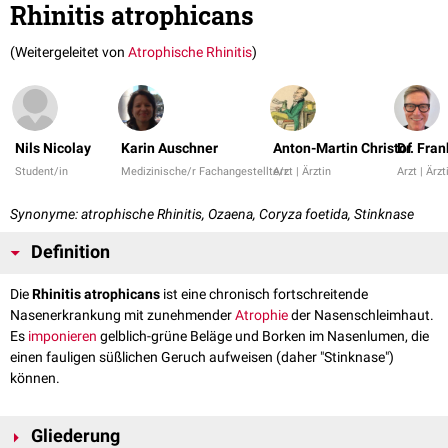
Rhinitis atrophicans
(Weitergeleitet von
Atrophische Rhinitis
)
Nils Nicolay
Karin Auschner
Anton-Martin Christof
Dr. Fra
Student/in
Medizinische/r Fachangestellte/r
Arzt | Ärztin
Arzt | Ärzt
Synonyme: atrophische Rhinitis, Ozaena, Coryza foetida, Stinknase
Definition
Die
Rhinitis atrophicans
ist eine chronisch fortschreitende
Nasenerkrankung mit zunehmender
Atrophie
der Nasenschleimhaut.
Es
imponieren
gelblich-grüne Beläge und Borken im Nasenlumen, die
einen fauligen süßlichen Geruch aufweisen (daher "Stinknase")
können.
Gliederung