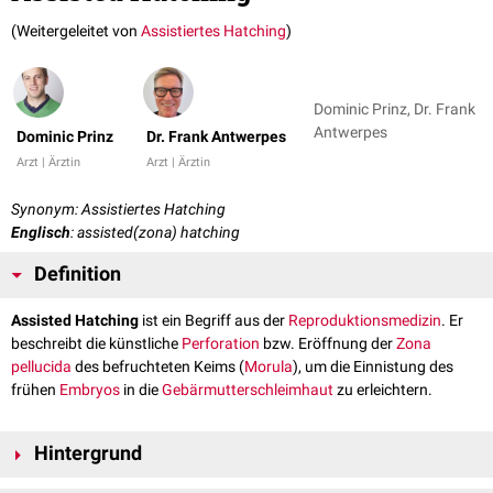
(Weitergeleitet von
Assistiertes Hatching
)
Dominic Prinz, Dr. Frank
Antwerpes
Dominic Prinz
Dr. Frank Antwerpes
Arzt | Ärztin
Arzt | Ärztin
Synonym: Assistiertes Hatching
Englisch
: assisted(zona) hatching
Definition
Assisted Hatching
ist ein Begriff aus der
Reproduktionsmedizin
. Er
beschreibt die künstliche
Perforation
bzw. Eröffnung der
Zona
pellucida
des befruchteten Keims (
Morula
), um die Einnistung des
frühen
Embryos
in die
Gebärmutterschleimhaut
zu erleichtern.
Hintergrund
Die Einnistung des frühen Embryos (
Nidation
) ist nur möglich, wenn die