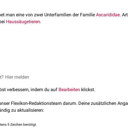
et man eine von zwei Unterfamilien der Familie
Ascarididae
. Ar
bei
Haussäugetieren
.
a
entea
ie wichtigsten Vertreter der Unterfamilie Ascaridinae auf:
scaridida
: Ascarididae
nae
et?
dhoff, Karl Theodor, Zahner, Horst, Deplazes, Peter. Lehrbuch der
Hier melden
rfamilie: Ascaridinae
tändig überarbeitete Auflage. Enke-Verlag, 2008.
Art
Wirte
lbst verbessern, indem du auf
Bearbeiten
klickst.
Ascaris suum
Schwein
 unser Flexikon-Redaktionsteam darum. Deine zusätzlichen Anga
ändig zu aktualisieren:
Parascaris equorum
Pferd
tens 5 Zeichen benötigt.
Toxascaris leonina
Katze
,
H