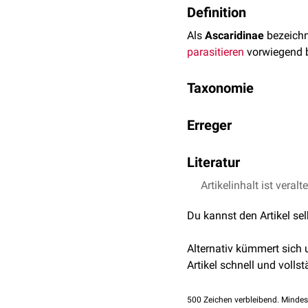
Definition
Als
Ascaridinae
bezeichn
parasitieren
vorwiegend 
Taxonomie
Domäne:
Eukaryota
Erreger
Stamm:
Nematod
Klasse:
Secern
Folgende Tabelle listet d
Literatur
Ordnung:
A
Familie
Unterfamilie: Ascaridi
Artikelinhalt ist veralt
Eckert, Johannes, Frie
Unte
Tiermedizin. 2., volls
Gattung
Du kannst den Artikel se
Ascaris
Alternativ kümmert sich
Artikel schnell und vollst
Parascaris
500
Toxascaris
Zeichen verbleibend. Mindes