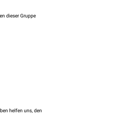
ten dieser Gruppe
 Parasitologie für die
ben helfen uns, den
und