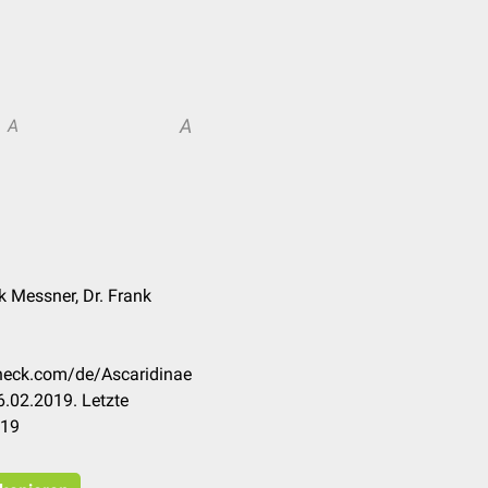
A
A
k Messner, Dr. Frank
check.com/de/Ascaridinae
.02.2019. Letzte
019