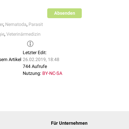
Baylisascaris procyonis
Waschbä
Absenden
er
,
Nematoda
,
Parasit
gie
,
Veterinärmedizin
Letzter Edit:
sem Artikel
26.02.2019, 18:48
744 Aufrufe
Nutzung:
BY-NC-SA
Für Unternehmen