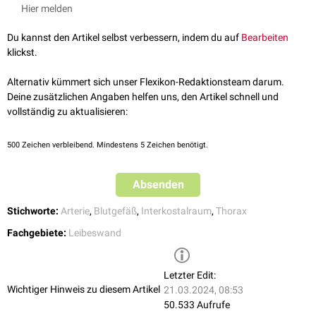
Versorgung der
Interkostalmuskeln
. Über Äste, welche die Musculi
Hier melden
anastomosieren
mit den
Arteriae intercostales posteriores
. Dabei
intercostales externi durchstoßen ("Rami perforantes"), versorgen sie die
werden die von den
Venae intercostales anteriores
begleitet.
Musculi pectorales
und die
Brustdrüse
.
Du kannst den Artikel selbst verbessern, indem du auf
Bearbeiten
Zuerst findet man sie zwischen der
Pleura
parietalis und den
Musculi
klickst.
intercostales interni
, im weiteren Verlauf dann zwischen den Musculi
intercostales interni und den
Musculi intercostales externi
.
Alternativ kümmert sich unser Flexikon-Redaktionsteam darum.
Deine zusätzlichen Angaben helfen uns, den Artikel schnell und
vollständig zu aktualisieren:
500
Zeichen verbleibend. Mindestens 5 Zeichen benötigt.
Absenden
Stichworte:
Arterie
,
Blutgefäß
,
Interkostalraum
,
Thorax
Fachgebiete:
Leibeswand
Letzter Edit:
Wichtiger Hinweis zu diesem Artikel
21.03.2024, 08:53
50.533 Aufrufe