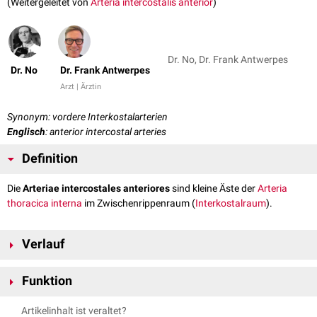
(Weitergeleitet von
Arteria intercostalis anterior
)
Dr. No, Dr. Frank Antwerpes
Dr. No
Dr. Frank Antwerpes
Arzt | Ärztin
Synonym: vordere Interkostalarterien
Englisch
: anterior intercostal arteries
Definition
Die
Arteriae intercostales anteriores
sind kleine Äste der
Arteria
thoracica interna
im Zwischenrippenraum (
Interkostalraum
).
Verlauf
Die Arteriae intercostales anteriores versorgen die oberen fünf oder
Funktion
sechs Interkostalräume, wobei in jedem Abschnitt zwei Gefäße vorliegen.
Je ein Gefäß findet sich am Unterrand der oberen
Rippe
, ein anderes am
Die Aufgabe der Arteriae intercostales anteriores besteht in der
Artikelinhalt ist veraltet?
Oberrand der unteren Rippe. Sie ziehen nach
lateral
und
dorsal
und