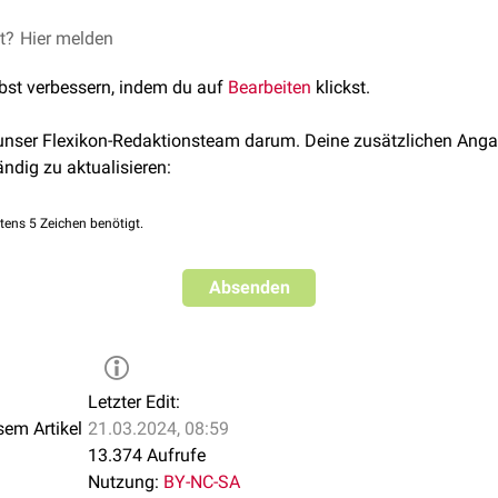
Arteria hyaloidea
mit
Blut
und
Metaboliten
versorgt. Im weiteren
zurück und hinterlässt bei der
Geburt
noch den
Canalis hyaloid
die Rückbildung der Arterie nicht statt; sie bleibt als Arteria hya
et?
Hier melden
uf diese Weise kann sie dann zu Einschränkungen des
Gesichtsf
lbst verbessern, indem du auf
Bearbeiten
klickst.
(
Mouches volantes
).
 unser Flexikon-Redaktionsteam darum. Deine zusätzlichen Anga
ändig zu aktualisieren:
tens 5 Zeichen benötigt.
Absenden
Letzter Edit:
sem Artikel
21.03.2024, 08:59
13.374 Aufrufe
Nutzung:
BY-NC-SA