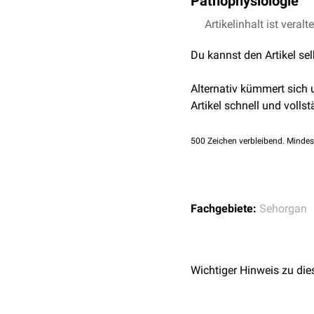
Pathophysiologie
der Glaskörper durch die
bildet sich das
Blutgefäß
In seltenen Fällen findet 
Artikelinhalt ist veralt
reifen Auge bestehen. A
Du kannst den Artikel se
Störung wahrgenommen 
Alternativ kümmert sich
Artikel schnell und vollst
500
Zeichen verbleibend. Mindes
Fachgebiete:
Sehorgan
Wichtiger Hinweis zu die