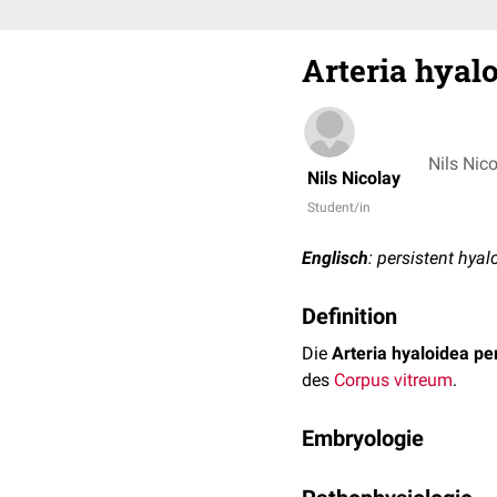
Arteria hyal
Nils Nic
Nils Nicolay
Student/in
Englisch
: persistent hyal
Definition
Die
Arteria hyaloidea pe
des
Corpus vitreum
.
Embryologie
Während der Entstehung