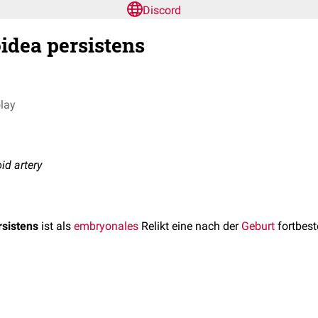
Discord
oidea persistens
olay
oid artery
rsistens
ist als
embryonales
Relikt eine nach der
Geburt
fortbes
 des
Auges
aus den beiden Augenanlagen im Verlauf der
embry