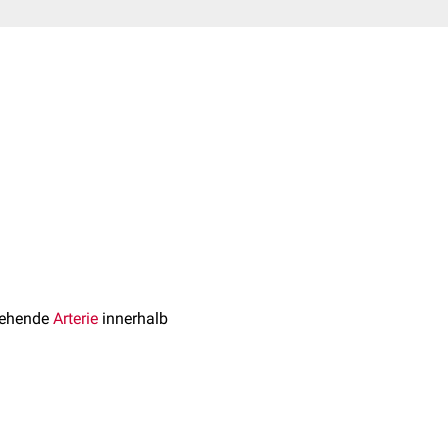
tehende
Arterie
innerhalb
onalen
Entwicklung wird