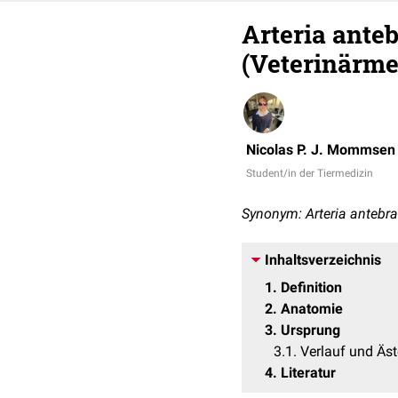
Arteria anteb
(Veterinärme
Nicolas P. J. Mommsen
Student/in der Tiermedizin
Synonym: Arteria antebrac
Inhaltsverzeichnis
1
Definition
2
Anatomie
3
Ursprung
3.1
Verlauf und Äst
4
Literatur