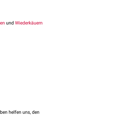
en
und
Wiederkäuern
zung der
Arteria brachialis
ringt aus der
Arteria
ge, Parey, 2004
ben helfen uns, den