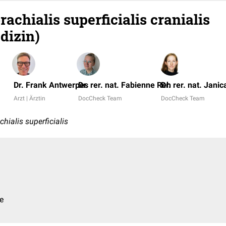
rachialis superficialis cranialis
dizin)
Dr. Frank Antwerpes
Dr. rer. nat. Fabienne Reh
Dr. rer. nat. Janic
Arzt | Ärztin
DocCheck Team
DocCheck Team
hialis superficialis
e