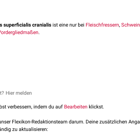
s superficialis cranialis
ist eine nur bei
Fleischfressern
,
Schwein
Vordergliedmaßen
.
 superficialis cranialis ist bei Fleischfressern die
distale
Fortset
nen und Wiederkäuern ist sie nur schwach ausgebildet und entsp
et?
I: Kreislaufsystem, Lehrbuch der Anatomie der Haustiere, 3. Aufla
Hier melden
lbst verbessern, indem du auf
Bearbeiten
klickst.
tierartlich verschieden:
 unser Flexikon-Redaktionsteam darum. Deine zusätzlichen Anga
ändig zu aktualisieren: