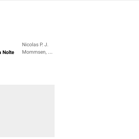
Nicolas P. J.
Mommsen, Dr.
a Nolte
Frank
Antwerpes + 2