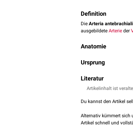
Definition
Die
Arteria antebrachiali
ausgebildete
Arterie
der
Anatomie
Ursprung
Die Arteria antebrachialis
Literatur
superficialis
. Bei Schwei
collateralis radialis
.
Artikelinhalt ist veralt
Nickel et al., Band II
Verlauf und Äste
Du kannst den Artikel se
Verlauf und Endäste sind 
Alternativ kümmert sich
Tierart
Verlauf
Artikel schnell und vollst