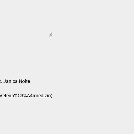
A
t. Janica Nolte
s_(Veterin%C3%A4rmedizin)