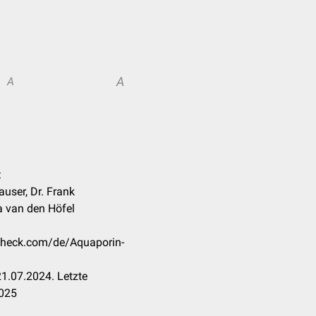
A
A
:
user, Dr. Frank
 van den Höfel
ccheck.com/de/Aquaporin-
1.07.2024. Letzte
2025