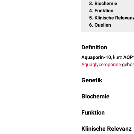
3
Biochemie
4
Funktion
5
Klinische Relevan
6
Quellen
Definition
Aquaporin-10
, kurz
AQP
Aquaglyceroporine
gehör
Genetik
AQP10 wird vom gleich
Biochemie
findet sich eine starke
Ex
AQP10 ist aus 6
Transm
Funktion
Stoffe durch die
Zellme
Harnstoff
und
Glycerin
du
Die genaue Funktion von
Klinische Relevanz
Selektivität und starken