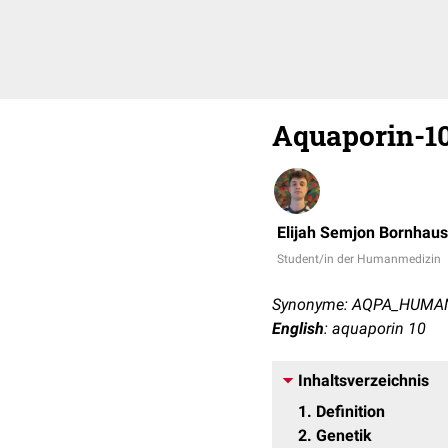
Aquaporin-1
Elijah Semjon Bornhaus
Student/in der Humanmedizin
Synonyme: AQPA_HUMAN, 
English
: aquaporin 10
Inhaltsverzeichnis
1
Definition
2
Genetik