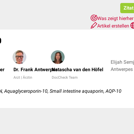
Zita
Was zeigt hierhe
Artikel erstellen
0
Elijah Sem
er
Dr. Frank Antwerpes
Natascha van den Höfel
Arzt | Ärztin
DocCheck Team
Aquaglyceroporin-10, Small intestine aquaporin, AQP-10