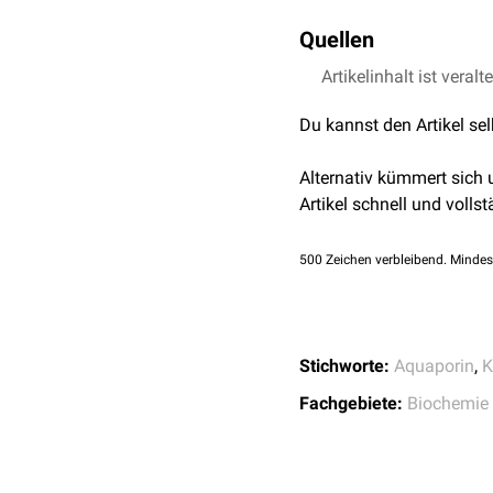
Stoffaustausch beteiligt.
Mutationen
des AQP10-G
Quellen
Artikelinhalt ist veralt
NIH -
AQP10
- Abge
Du kannst den Artikel se
Alternativ kümmert sich
Artikel schnell und vollst
500
Zeichen verbleibend. Mindes
Stichworte:
Aquaporin
,
K
Fachgebiete:
Biochemie