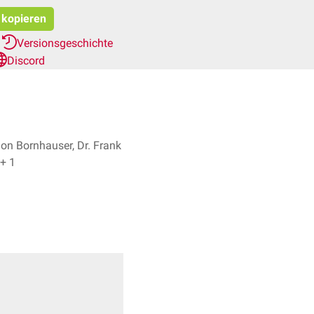
t kopieren
r
Versionsgeschichte
Discord
jon Bornhauser, Dr. Frank
Antwerpes + 1