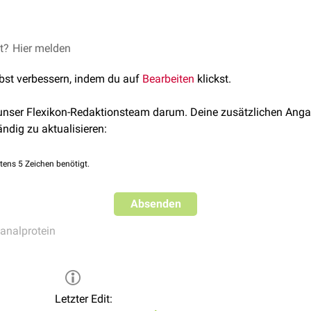
ens sind unter anderem mit
viraler Gastritis
assoziiert.
et?
rufen am 21.07.2024
Hier melden
lbst verbessern, indem du auf
Bearbeiten
klickst.
 unser Flexikon-Redaktionsteam darum. Deine zusätzlichen Anga
ändig zu aktualisieren:
tens 5 Zeichen benötigt.
Absenden
analprotein
Letzter Edit: