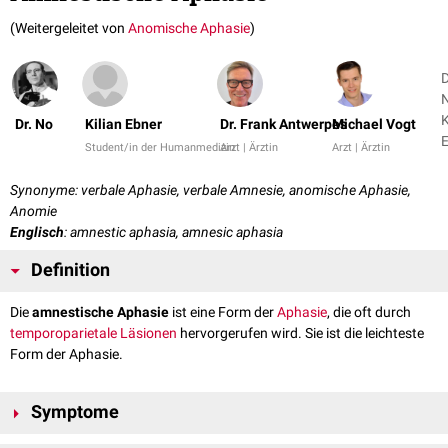
(Weitergeleitet von
Anomische Aphasie
)
D
N
K
Dr. No
Kilian Ebner
Dr. Frank Antwerpes
Michael Vogt
Student/in der Humanmedizin
Arzt | Ärztin
Arzt | Ärztin
+
Synonyme: verbale Aphasie, verbale Amnesie, anomische Aphasie,
Anomie
Englisch
: amnestic aphasia, amnesic aphasia
Definition
Die
amnestische Aphasie
ist eine Form der
Aphasie
, die oft durch
temporoparietale
Läsionen
hervorgerufen wird. Sie ist die leichteste
Form der Aphasie.
Symptome
Leitsymptom der amnestischen Aphasie sind
Wortfindungsstörungen