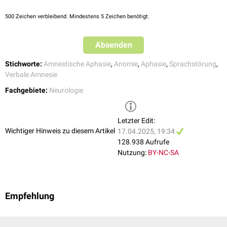
Verwendung von Floskeln (z.B. "naja, Sie wissen schon")
500
Zeichen verbleibend. Mindestens 5 Zeichen benötigt.
Absenden
Stichworte:
Amnestische Aphasie
,
Anomie
,
Aphasie
,
Sprachstörung
,
Verbale Amnesie
Fachgebiete:
Neurologie
Letzter Edit:
Wichtiger Hinweis zu diesem Artikel
17.04.2025, 19:34
128.938 Aufrufe
Nutzung:
BY-NC-SA
Empfehlung