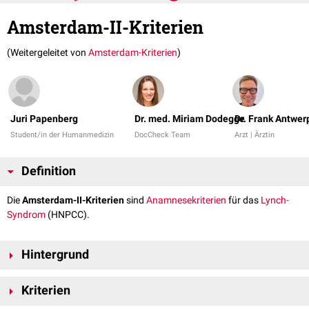
Amsterdam-II-Kriterien
(Weitergeleitet von
Amsterdam-Kriterien
)
Juri Papenberg
Dr. med. Miriam Dodegge
Dr. Frank Antwer
Student/in der Humanmedizin
DocCheck Team
Arzt | Ärztin
Definition
Die
Amsterdam-II-Kriterien
sind
Anamnesekriterien
für das
Lynch-
Syndrom
(HNPCC).
Hintergrund
Die Amsterdam-Kriterien wurden 1990 zur klinischen
Diagnose
des
Kriterien
Lynch-Syndroms eingeführt. Sie umfassen auch
extrakolonische
Karzinome
, wohingegen die Amsterdam-I-Kriterien lediglich
kolorektale