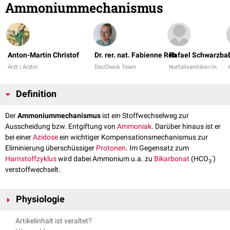
Ammoniummechanismus
Anton-Martin Christof
Dr. rer. nat. Fabienne Reh
Rafael Schwarzba
Arzt | Ärztin
DocCheck Team
Notfallsanitäter/in
Definition
Der
Ammoniummechanismus
ist ein Stoffwechselweg zur
Ausscheidung bzw. Entgiftung von
Ammoniak
. Darüber hinaus ist er
bei einer
Azidose
ein wichtiger Kompensationsmechanismus zur
Eliminierung überschüssiger
Protonen
. Im Gegensatz zum
-
Harnstoffzyklus
wird dabei Ammonium u.a. zu
Bikarbonat
(HCO
)
3
verstoffwechselt.
Physiologie
Bei einer Azidose besteht ein
Bikarbonatmangel
, der die Bikarbonat-
Artikelinhalt ist veraltet?
abhängige
Harnstoffsynthese
in der Leber hemmt - das führt zur