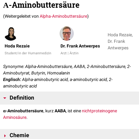
Α-Aminobuttersäure
(Weitergeleitet von
Alpha-Aminobuttersäure
)
Hoda Rezaie,
Dr. Frank
Hoda Rezaie
Dr. Frank Antwerpes
Antwerpes
Student/in der Humanmedizin
Arzt | Ärztin
Synonyme: Alpha-Aminobuttersäure, AABA, 2-Aminobuttersäure, 2-
Aminobutyrat, Butyrin, Homoalanin
Englisch:
Alpha-aminobutyric acid, a-aminobutyric acid, 2-
aminobutyric acid
Definition
α-Aminobuttersäure
, kurz
AABA
, ist eine
nichtproteinogene
Aminosäure
.
Chemie