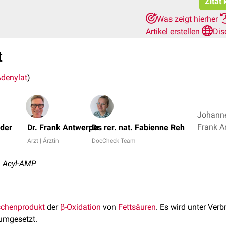
Zitat
Was zeigt hierher
Artikel erstellen
Dis
t
Adenylat
)
Johanne
öder
Dr. Frank Antwerpes
Dr. rer. nat. Fabienne Reh
Arzt | Ärztin
DocCheck Team
, Acyl-AMP
chenprodukt
der
β-Oxidation
von
Fettsäuren
. Es wird unter Ver
umgesetzt.