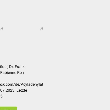
A
A
der, Dr. Frank
t. Fabienne Reh
heck.com/de/Acyladenylat
07.2023. Letzte
25