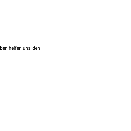
en
Matrix
stattfindet.
In einem ersten Schritt
enen AMP zu
as Acyladenylat mit
ben helfen uns, den