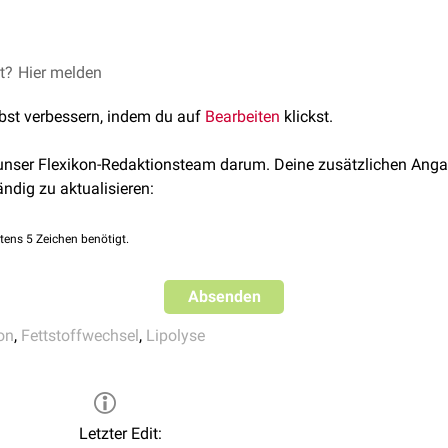
erden durch die β-Oxidation abgebaut, die in der
et?
Hier melden
mitochondrial
äuren zunächst aus dem
Zytosol
in die Matrix importiert werden. 
lbst verbessern, indem du auf
Bearbeiten
klickst.
rophosphat
gespalten. Die Fettsäure reagiert mit dem entstand
 Abspaltung von AMP und die dabei frei werdende
Energie
wird d
 unser Flexikon-Redaktionsteam darum. Deine zusätzlichen Anga
vererstert
.
ändig zu aktualisieren:
tens 5 Zeichen benötigt.
Absenden
on
,
Fettstoffwechsel
,
Lipolyse
Letzter Edit: