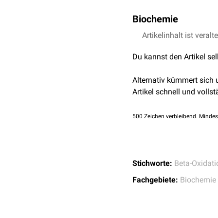
Biochemie
Die meisten Fettsäuren w
Artikelinhalt ist veralt
Daher müssen die Fetts
Du kannst den Artikel se
wird
ATP
in
AMP
und
Py
Acyladenylat. Durch die
Alternativ kümmert sich
Coenzym A zu Acyl-CoA
Artikel schnell und vollst
500
Zeichen verbleibend. Mindes
Stichworte:
Beta-Oxidati
Fachgebiete:
Biochemie