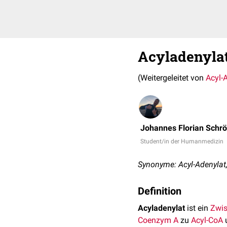
Acyladenyla
(Weitergeleitet von
Acyl-
Johannes Florian Schr
Student/in der Humanmedizin
Synonyme: Acyl-Adenylat
Definition
Acyladenylat
ist ein
Zwis
Coenzym A
zu
Acyl-CoA