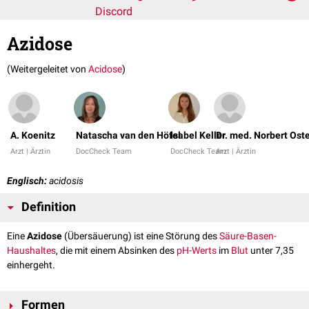
Discord
Azidose
(Weitergeleitet von
Acidose
)
A. Koenitz
Natascha van den Höfel
Isabel Keller
Dr. med. Norbert Ost
Arzt | Ärztin
DocCheck Team
DocCheck Team
Arzt | Ärztin
Englisch:
acidosis
Definition
Eine
Azidose
(Übersäuerung) ist eine Störung des
Säure-Basen-
Haushaltes
, die mit einem Absinken des
pH-Werts
im
Blut
unter 7,35
einhergeht.
Formen