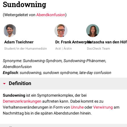
Sundowning
(Weitergeleitet von
Abendkonfusion
)
Adam Tseichner
Dr. Frank Antwerpes
Natascha van den Höf
Student/in der Humanmedizin
Arzt | Ärztin
DocCheck Team
Synonyme: Sundowning-Syndrom, Sundowning-Phänomen,
Abendkonfusion
Englisch
: sundowning, sundown syndrome, late-day confusion
Definition
Sundowning
ist ein Symptomenkomplex, der bei
Demenzerkrankungen
auftreten kann. Dabei kommt es zu
Verhaltensveränderungen in Form von
Unruhe
oder
Verwirrung
am
Nachmittag bis in die späten Abendstunden hinein.