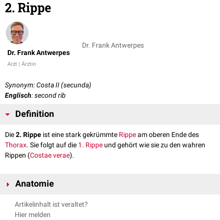
2. Rippe
Dr. Frank Antwerpes
Dr. Frank Antwerpes
Arzt | Ärztin
Synonym: Costa II (secunda)
Englisch
: second rib
Definition
Die
2. Rippe
ist eine stark gekrümmte
Rippe
am oberen Ende des
Thorax
. Sie folgt auf die
1. Rippe
und gehört wie sie zu den wahren
Rippen (
Costae verae
).
Anatomie
Die 2. Rippe ist dünner und deutlich länger als die 1.Rippe.
Artikelinhalt ist veraltet?
Das
Caput costae
weist im Gegensatz zur 1. Rippe zwei
Gelenkflächen
Hier melden