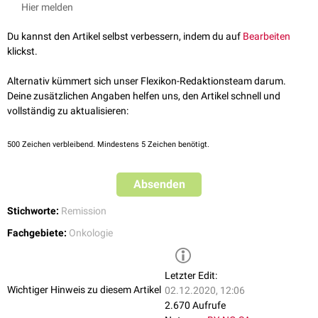
Philadelphia-Chromosom:
Hier melden
Knochenmark
untersucht und der Anteil an Zellen bestimmt, die ein
Gute zytogenetische Remission (MCyR, major cytogenetic remission)
Philadelphia-Chromosom
enthalten.
Komplette zytogenetische Remission (CCyR, complete
Du kannst den Artikel selbst verbessern, indem du auf
Bearbeiten
cytogenetic remission)
klickst.
Partielle zytogenetische Remission (PCyR, partial cytogenetic
remission)
Alternativ kümmert sich unser Flexikon-Redaktionsteam darum.
Geringe zytogenetische Remission (mCyR, minor cytogenetic
Deine zusätzlichen Angaben helfen uns, den Artikel schnell und
remission)
vollständig zu aktualisieren:
Minimale zytogenetische Remission (minCyR, minimal cytogenetic
remission)
500
Zeichen verbleibend. Mindestens 5 Zeichen benötigt.
siehe auch
:
molekulare Remission
,
hämatologische Remission
Absenden
Stichworte:
Remission
Fachgebiete:
Onkologie
Letzter Edit:
Wichtiger Hinweis zu diesem Artikel
02.12.2020, 12:06
2.670 Aufrufe