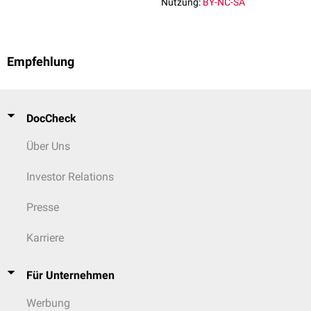
Nutzung:
BY-NC-SA
Empfehlung
DocCheck
Über Uns
Investor Relations
Presse
Karriere
Für Unternehmen
Werbung