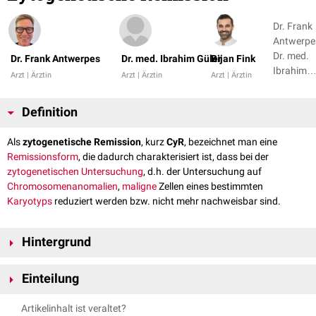
Dr. Frank
Antwerpe
Dr. med.
Dr. Frank Antwerpes
Dr. med. Ibrahim Güler
Bijan Fink
Ibrahim
Arzt | Ärztin
Arzt | Ärztin
Arzt | Ärztin
Güler + 1
Definition
Als
zytogenetische Remission
, kurz
CyR
, bezeichnet man eine
Remissionsform
, die dadurch charakterisiert ist, dass bei der
zytogenetischen Untersuchung
, d.h. der Untersuchung auf
Chromosomenanomalien
,
maligne
Zellen eines bestimmten
Karyotyps
reduziert werden bzw. nicht mehr nachweisbar sind.
Hintergrund
Die Bezeichnung zytogenetische Remission bezieht sich insbesondere
Einteilung
auf Patienten mit einer
chronischen myeloischen Leukämie
(CML). Nach
der Erstdiagnose sowie nach anderen definierten Zeitpunkten erfolgt ein
Man unterscheidet nach dem Ausmaß der Reduktion von Zellen mit
Artikelinhalt ist veraltet?
sogennantes zytogenetisches Monitoring. Dabei wird
heparinisiertes