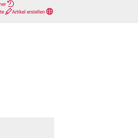
rher
hte
Artikel erstellen