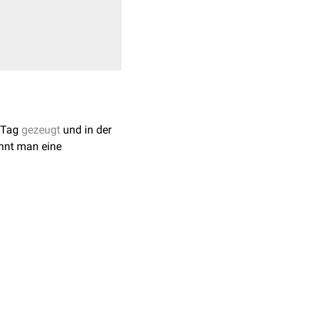
n Tag
gezeugt
und in der
nnt man eine
n
Geburtsvorganges
n. Bei der seltenen
e sind jedoch keine
erschiedlichen Vätern