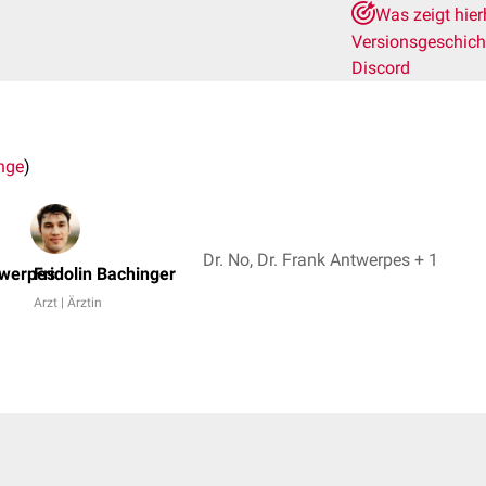
Was zeigt hie
Versionsgeschic
Discord
inge
)
Dr. No, Dr. Frank Antwerpes + 1
twerpes
Fridolin Bachinger
Arzt | Ärztin