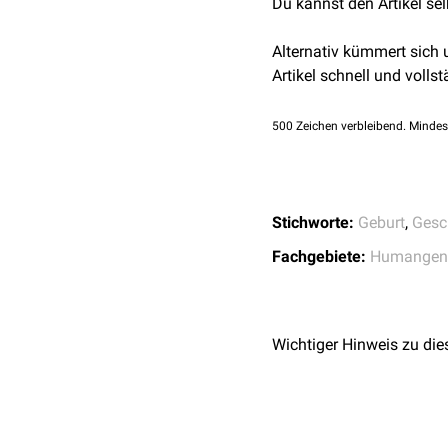
gezeugt wurden, da
Sper
Die befruchtete
Eizelle
(
Z
Du kannst den Artikel se
(
Zwillingsschlupf
). Beid
gleichen
Erbanlagen
(
mo
Alternativ kümmert sich
des
Y-Chromosoms
, zu 
Artikel schnell und vollst
Syndrom
zur Welt.
500
Zeichen verbleibend. Mindes
Zweieiige Zwillinge
Zwei innerhalb eines
Zyk
Stichworte:
Geburt
,
Gesc
Fachgebiete:
Humangene
Wichtiger Hinweis zu die