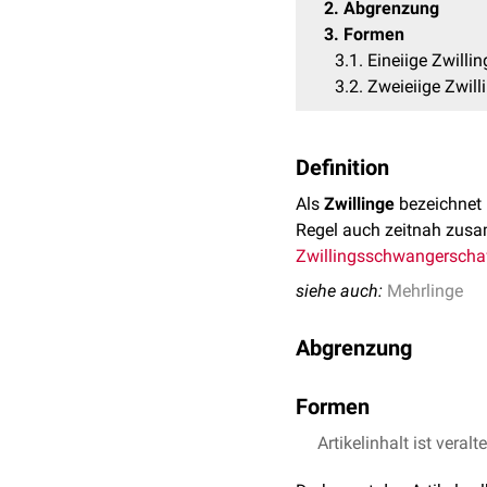
2
Abgrenzung
3
Formen
3.1
Eineiige Zwillin
3.2
Zweieiige Zwill
Definition
Als
Zwillinge
bezeichnet
Regel auch zeitnah zu
Zwillingsschwangerscha
siehe auch:
Mehrlinge
Abgrenzung
Umgangssprachlich werden
Formen
entbunden werden. Diese 
Überschwängerung
komme
Artikelinhalt ist veralt
Eineiige Zwillinge
Zwillinge. Darüber hinau