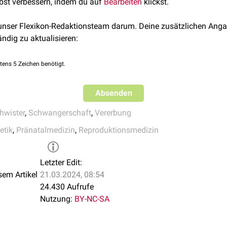
mien
im optimalen Milieu durchschnittlich ca. 4–5 Tage befruch
ygote
) teilt sich im Verlauf der Entwicklung in zwei
Embryonala
lbst verbessern, indem du auf
Bearbeiten
klickst.
e stammen von einer einzigen befruchteten Eizelle ab, haben das
nozygotisch
) und das gleiche
Geschlecht
. In seltenen Fällen ka
 unser Flexikon-Redaktionsteam darum. Deine zusätzlichen Anga
unterschiedlichen Geschlechtern kommen. Das betroffene Kind
ändig zu aktualisieren:
tens 5 Zeichen benötigt.
lus
gereifte Eizellen werden parallel von zwei
Spermien
befruchte
Absenden
hwister
,
Schwangerschaft
,
Vererbung
tik
,
Pränatalmedizin
,
Reproduktionsmedizin
Letzter Edit:
sem Artikel
21.03.2024, 08:54
24.430 Aufrufe
Nutzung:
BY-NC-SA