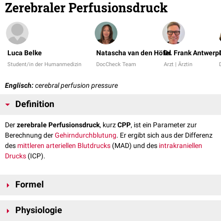
Zerebraler Perfusionsdruck
Luca Belke
Natascha van den Höfel
Dr. Frank Antwerp
Student/in der Humanmedizin
DocCheck Team
Arzt | Ärztin
Englisch:
cerebral perfusion pressure
Definition
Der
zerebrale Perfusionsdruck
, kurz
CPP
, ist ein Parameter zur
Berechnung der
Gehirndurchblutung
. Er ergibt sich aus der Differenz
des
mittleren arteriellen Blutdrucks
(MAD) und des
intrakraniellen
Drucks
(ICP).
Formel
Der zerebrale Perfusionsdruck errechnet sich nach folgender Formel:
Physiologie
C
P
P
=
M
A
D
−
I
C
P