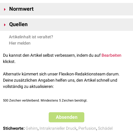
Bei einem mittleren arteriellen Druck zwischen 50 und 150
mmHg
wird
Normwert
das Gehirn durch die
Autoregulationsmechanismen
der zerebralen
Blutgefäße
(
Bayliss-Effekt
) ausreichend durchblutet. Da der
Schädel
[
1
]
Der CPP-Normwert für Erwachsene liegt bei 70 bis 100
mmHg
.
einen starren Hohlraum darstellt (
Monro-Kellie-Doktrin
), kann es bei
Quellen
steigendem intrakraniellen Druck zur
Kompression
von Blutgefäßen und
↑
Prange, Hilmar et al., Neurologische Intensivmedizin, Thieme, 2004
konsekutiver
Minderperfusion
des Gehirns kommen.
Artikelinhalt ist veraltet?
Hier melden
Du kannst den Artikel selbst verbessern, indem du auf
Bearbeiten
klickst.
Alternativ kümmert sich unser Flexikon-Redaktionsteam darum.
Deine zusätzlichen Angaben helfen uns, den Artikel schnell und
vollständig zu aktualisieren:
500
Zeichen verbleibend. Mindestens 5 Zeichen benötigt.
Absenden
Stichworte:
Gehirn
,
Intrakranieller Druck
,
Perfusion
,
Schädel