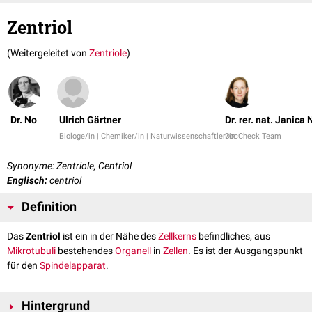
Zentriol
(Weitergeleitet von
Zentriole
)
Dr. No
Ulrich Gärtner
Dr. rer. nat. Janica 
Biologe/in | Chemiker/in | Naturwissenschaftler/in
DocCheck Team
Synonyme: Zentriole, Centriol
Englisch:
centriol
Definition
Das
Zentriol
ist ein in der Nähe des
Zellkerns
befindliches, aus
Mikrotubuli
bestehendes
Organell
in
Zellen
. Es ist der Ausgangspunkt
für den
Spindelapparat
.
Hintergrund