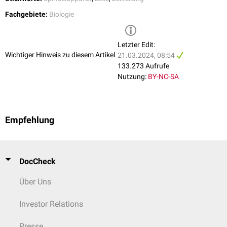
Im Inneren des Hohlzylinders, der durch die 9x3-Anordnung entsteht,
Fachgebiete:
Biologie
befinden sich weitere sternförmige Proteine, die den Zusammenhalt des
Zentriols bewirken. Umgeben ist das Zentriol von zentriolären Satelliten.
Es handelt sich hierbei um Proteinstrukturen, die das Zentriol
Letzter Edit:
umschlingen und mit Ausläufern in das Innere des Zentriols hineinragen.
Wichtiger Hinweis zu diesem Artikel
21.03.2024, 08:54
133.273 Aufrufe
Nutzung:
BY-NC-SA
Empfehlung
DocCheck
Über Uns
Investor Relations
Presse