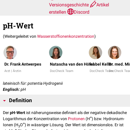
Versionsgeschichte
Artikel
erstellen
Discord
pH-Wert
(Weitergeleitet von
Wasserstoffionenkonzentration
)
Dr. Frank Antwerpes
Natascha van den Höfel
Isabel Keller
Dr. med. M
Arzt | Ärztin
DocCheck Team
DocCheck Team
DocCheck Te
lateinisch für: potentia Hydrogenii
Englisch:
pH
Definition
Der
pH-Wert
ist näherungsweise definiert als der negative dekadische
+
Logarithmus der Konzentration von
Protonen
(H
) bzw. Hydronium-
+
Ionen (H
O
) in wässriger Lösung. Der Wert ist dimensionslos. Er ist
3