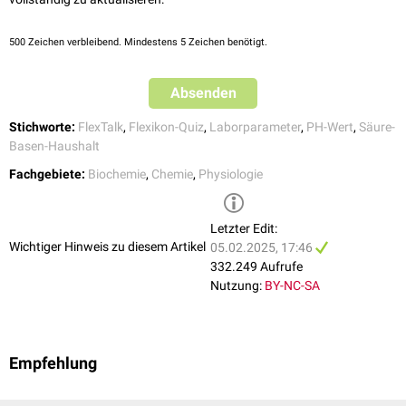
500
Zeichen verbleibend. Mindestens 5 Zeichen benötigt.
Absenden
Stichworte:
FlexTalk
,
Flexikon-Quiz
,
Laborparameter
,
PH-Wert
,
Säure-
Basen-Haushalt
Fachgebiete:
Biochemie
,
Chemie
,
Physiologie
Letzter Edit:
Wichtiger Hinweis zu diesem Artikel
05.02.2025, 17:46
332.249 Aufrufe
Nutzung:
BY-NC-SA
Empfehlung