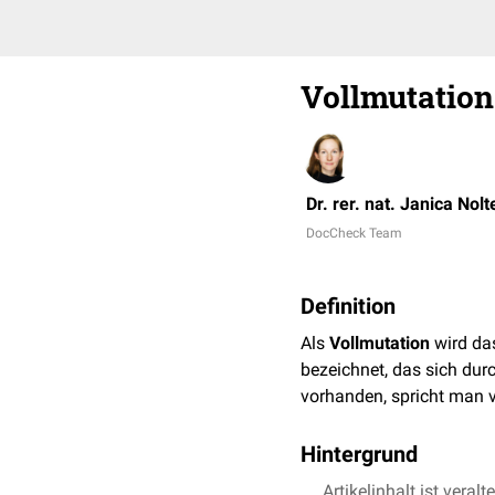
Vollmutation
Dr. rer. nat. Janica Nolt
DocCheck Team
Definition
Als
Vollmutation
wird da
bezeichnet, das sich dur
vorhanden, spricht man 
Hintergrund
Durch
Artikelinhalt ist veralt
Mutationen
kommt