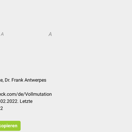
A
A
lte, Dr. Frank Antwerpes
heck.com/de/Vollmutation
02.2022. Letzte
22
 kopieren