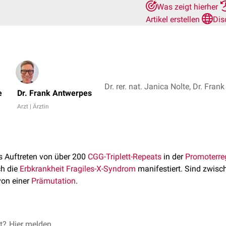
Was zeigt hierher
Artikel erstellen
Dis
Dr. rer. nat. Janica Nolte, Dr. Fra
e
Dr. Frank Antwerpes
Arzt | Ärztin
s Auftreten von über 200
CGG-Triplett-Repeats
in der
Promoterre
ch die
Erbkrankheit
Fragiles-X-Syndrom
manifestiert. Sind zwisc
von einer
Prämutation
.
et?
 es zur
Hier melden
Expansion
des Triplett-Repeats. Ab einer Länge von 200