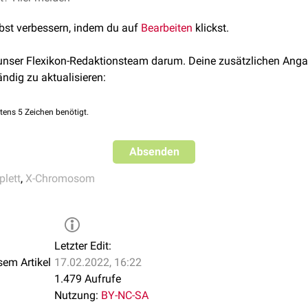
tes unterdrückt und es wird kein FMR1-
Protein
mehr gebildet.
lbst verbessern, indem du auf
Bearbeiten
klickst.
 unser Flexikon-Redaktionsteam darum. Deine zusätzlichen Anga
ändig zu aktualisieren:
tens 5 Zeichen benötigt.
Absenden
plett
,
X-Chromosom
Letzter Edit:
sem Artikel
17.02.2022, 16:22
1.479 Aufrufe
Nutzung:
BY-NC-SA