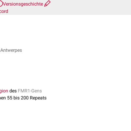
Versionsgeschichte
cord
nk Antwerpes
gion
des
FMR1-Gens
hen 55 bis 200 Repeats
 Repeats wird die