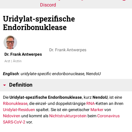
Discord
Uridylat-spezifische
Endoribonuklease
Dr. Frank Antwerpes
Dr. Frank Antwerpes
Arzt | Ärztin
Englisch
: uridylate-specific endoribonuclease, NendoU
Definition
Die
Uridylat-spezifische Endoribonuklease
, kurz
NendoU
, ist eine
Ribonuklease
, die einzel- und doppelsträngige
RNA
-Ketten an ihren
Uridylat
-
Residuen
spaltet. Sie ist ein genetischer
Marker
von
Nidoviren
und kommt als
Nichtstrukturprotein
beim
Coronavirus
SARS-CoV-2
vor.