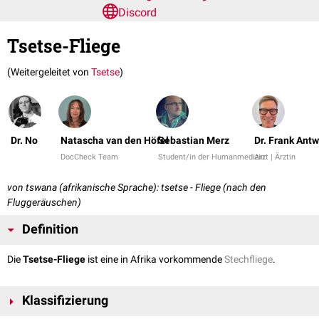
Discord
Tsetse-Fliege
(Weitergeleitet von
Tsetse
)
Dr. No
Natascha van den Höfel
Sebastian Merz
Dr. Frank Ant
DocCheck Team
Student/in der Humanmedizin
Arzt | Ärztin
von tswana (afrikanische Sprache): tsetse - Fliege (nach den
Fluggeräuschen)
Definition
Die
Tsetse-Fliege
ist eine in Afrika vorkommende
Stechfliege
.
Klassifizierung