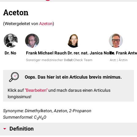
Aceton
(Weitergeleitet von
Azeton
)
Dr. No
Frank Michael Rauch
Dr. rer. nat. Janica Nolte
Dr. Frank Ant
Sonstiger medizinischer Beruf
DocCheck Team
Arzt | Ärztin
Oops. Das hier ist ein Articulus brevis minimus.
Klick auf
"Bearbeiten"
und mach daraus einen Articulus
longissimus!
Synonyme: Dimethylketon, Azeton, 2-Propanon
Summenformel: C
H
O
3
6
Definition