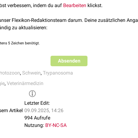
lbst verbessern, indem du auf
Bearbeiten
klickst.
 unser Flexikon-Redaktionsteam darum. Deine zusätzlichen Anga
ändig zu aktualisieren:
tens 5 Zeichen benötigt.
Absenden
Protozoon
,
Schwein
,
Trypanosoma
gie
,
Veterinärmedizin
Letzter Edit:
sem Artikel
09.09.2025, 14:26
994 Aufrufe
Nutzung:
BY-NC-SA