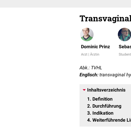
Transvagina
Dominic Prinz
Sebas
Arzt | Ärztin
Studen
Abk.: TVHL
Englisch:
transvaginal h
Inhaltsverzeichnis
1
Definition
2
Durchführung
3
Indikation
4
Weiterführende L