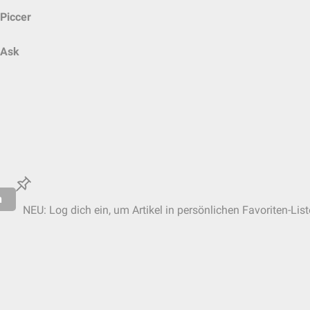
Piccer
Ask
n
NEU: Log dich ein, um Artikel in persönlichen Favoriten-Lis