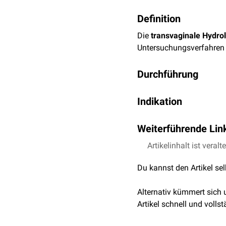
Definition
Die
transvaginale Hydro
Untersuchungsverfahren z
Durchführung
Nach
Lokalanästhesie
un
Indikation
über das hintere
Scheide
instilliert. Im Anschluss
Die transvaginale Hydrol
Douglas-Raum vorgescho
Weiterführende Lin
hinichtlich
pathologische
Eine alternative Punktion
Abhängigkeit der Ausprä
EHS-Medizintechnik: Nad
Artikelinhalt ist veralt
Häufigste Anwendung is
Du kannst den Artikel se
Chromopertubation
kann 
Alternativ kümmert sich
Artikel schnell und vollst