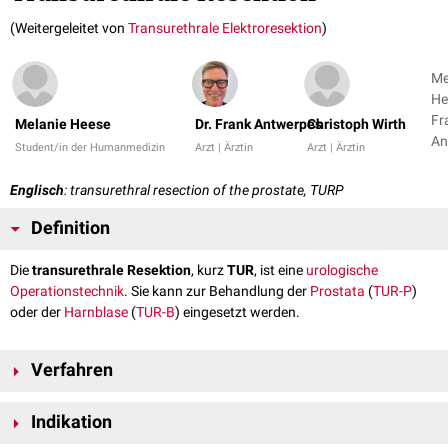
(Weitergeleitet von
Transurethrale Elektroresektion
)
Me
He
Fr
Melanie Heese
Dr. Frank Antwerpes
Christoph Wirth
An
Student/in der Humanmedizin
Arzt | Ärztin
Arzt | Ärztin
+ 
Englisch
: transurethral resection of the prostate, TURP
Definition
Die
transurethrale Resektion
, kurz
TUR
, ist eine
urologische
Operationstechnik
. Sie kann zur Behandlung der
Prostata
(
TUR-P
)
oder der
Harnblase
(
TUR-B
) eingesetzt werden.
Verfahren
Durch die Harnröhre wird transurethral ein
Resektoskop
eingeführt.
Indikation
Dieses Resektoskop besitzt einen äußeren Gang für Spülung bzw.
Absaugung. Im inneren Gang befinden sich die Optik und eine