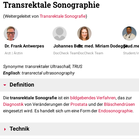
Transrektale Sonographie
(Weitergeleitet von
Transrektale Sonografie
)
Dr. Frank Antwerpes
Johannes Betz
Dr. med. Miriam Dodegge
Stud.me
Arzt | Ärztin
DocCheck Team
DocCheck Team
Student/i
Synonyme: transrektaler Ultraschall, TRUS
Englisch
: transrectal ultrasonography
Definition
Die
transrektale Sonografie
ist ein
bildgebendes Verfahren
, das zur
Diagnostik
von Veränderungen der
Prostata
und der
Bläschendrüsen
eingesetzt wird. Es handelt sich um eine Form der
Endosonographie
.
Technik
Bei der transrektalen Sonografie wird der
Schallkopf
durch den
Anus
in