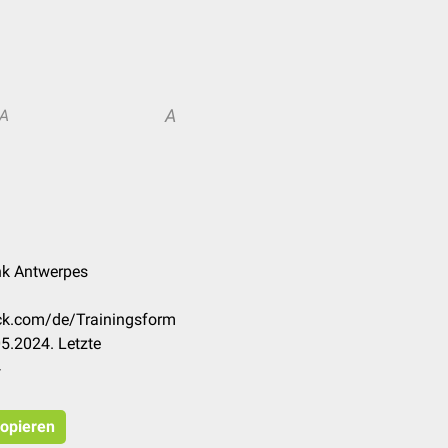
A
A
ank Antwerpes
eck.com/de/Trainingsform
5.2024. Letzte
4
kopieren