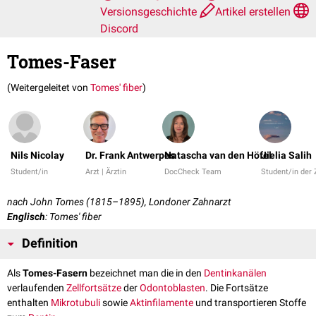
Versionsgeschichte
Artikel erstellen
Discord
Tomes-Faser
(Weitergeleitet von
Tomes' fiber
)
Nils Nicolay
Dr. Frank Antwerpes
Natascha van den Höfel
Jielia Salih
Student/in
Arzt | Ärztin
DocCheck Team
Student/in der
nach John Tomes (1815–1895), Londoner Zahnarzt
Englisch
: Tomes' fiber
Definition
Als
Tomes-Fasern
bezeichnet man die in den
Dentinkanälen
verlaufenden
Zellfortsätze
der
Odontoblasten
. Die Fortsätze
enthalten
Mikrotubuli
sowie
Aktinfilamente
und transportieren Stoffe