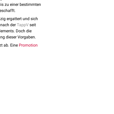
Bis zu einer bestimmten
eschafft.
ig ergattert und sich
h nach der
TappV
seit
lements. Doch die
ung dieser Vorgaben.
t ab. Eine
Promotion
schnitt aufgeteilt. Der
inaren,
klinischen
veranstaltungen). Die
chen Inhalten
 den Prüfungsfächern
Module sind die erste
uungsapparat“. Ziel ist
en bestanden werden, um
em Studenten möglichst