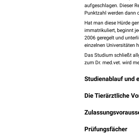
aufgeschlagen. Dieser Re
Punktzahl werden dann d
Hat man diese Hürde geno
immatrikuliert, beginnt j
2006 geregelt und unter
einzelnen Universitäten 
Das Studium schließt al
zum Dr. med.vet. wird m
Studienablauf und e
Das Studium der in einen
Die Tierärztliche V
wissenschaftlich-theoret
Demonstrationen und Übun
Wissenschaftlich-theo
Pflichtlehrveranstaltun
Zulassungsvorauss
Naturwissenschaftlic
verschiedener Diszipline
Physik einschließlic
Nachweis des Latinu
individuelle Eigenheit vo
Prüfungsfächer
Prüfungsvorleistung:
In jeder Prüfung ist min
es, durch die Fusion viele