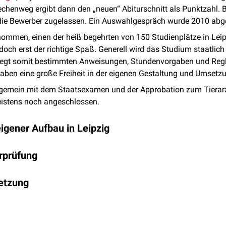
chenweg ergibt dann den „neuen“ Abiturschnitt als Punktzahl. 
ie Bewerber zugelassen. Ein Auswahlgespräch wurde 2010 abg
mmen, einen der heiß begehrten von 150 Studienplätze in Leipz
edoch erst der richtige Spaß. Generell wird das Studium staatlic
liegt somit bestimmten Anweisungen, Stundenvorgaben und Reg
haben eine große Freiheit in der eigenen Gestaltung und Umsetz
lgemein mit dem Staatsexamen und der Approbation zum Tierarz
eistens noch angeschlossen.
igener Aufbau in Leipzig
 wissenschaftlich-theoretischen und einen praktischen Studienab
orprüfung
ische Teil wird an der Universität in Form von Vorlesungen, Sem
gen durchgeführt (Pflichtlehrveranstaltungen, Wahlpflichtlehr
retischer Teil der Tierärztlichen Vorprüfung
gen werden themenbezogen in Modulen zusammengefasst, in wel
etzung
her Abschnitt der Tierärztlichen Vorprüfung (Vorphysikum) mit
n zeitlich und thematisch abgestimmt dargestellt werden. Diese 
h der Grundlagen des physikalischen Strahlenschutzes
ms, oder bestandene Klausur zum Terminologiekurs
n Leipzig, es gibt Module wie „
Infektionsdiagnostik
“ oder „Verda
destens ein „ausreichend“ zu erreichen. Es müssen alle Prüfung
r Bereiche (
Pharmakologie
,
Chirurgie
usw.) in einem Konzept, d