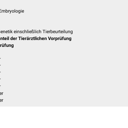
 Embryologie
enetik einschließlich Tierbeurteilung
nteil der Tierärztlichen Vorprüfung
Prüfung
r
r
r
r
r
er
er