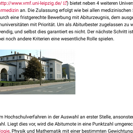
http://www.vmf.uni-leipzig.de/
) bietet neben 4 weiteren Unive
ärmedizin
an. Die Zulassung erfolgt wie bei allen medizinischen
urch eine fristgerechte Bewerbung mit Abiturzeugnis, dem ausg
niversitäten mit Priorität. Um als Abiturbester zugelassen zu 
endig, und selbst dies garantiert es nicht. Der nächste Schritt is
i noch andere Kriterien eine wesentliche Rolle spielen.
m Hochschulverfahren in der Auswahl an erster Stelle, ansonst
hl. Liegt dies vor, wird die Abiturnote in eine Punktzahl umgere
logie
, Physik und Mathematik mit einer bestimmten Gewichtung