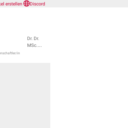
kel erstellen
Discord
Dr. Dr.
MSc.
Benjamin-
enschaftler/in
Andreas
Berk, Dr.
Frank
Antwerpes
+ 2