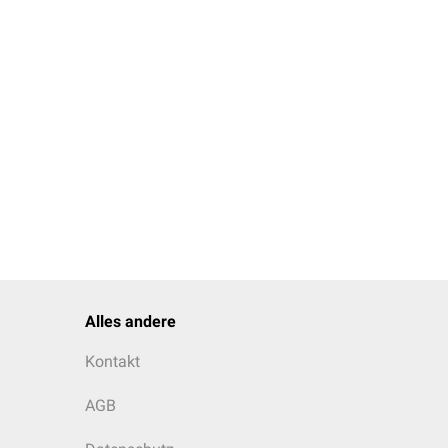
n.
Jahr“) und die
al gefehlt werden, MTK
Alles andere
Kontakt
tnote aus
AGB
ng der speziellen