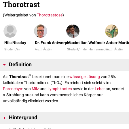
Thorotrast
(Weitergeleitet von
Thorotrastose
)
Nils Nicolay
Dr. Frank Antwerpes
Maximilian Wolfmeir
Anton-Martin
Student/in
Arzt | Ärztin
Student/in der Humanmedizin
Arzt | Ärztin
Definition
®
Als
Thorotrast
bezeichnet man eine
wässrige Lösung
von 25%
kolloidalem Thoriumdioxid (ThO
). Es reichert sich selektiv im
2
Parenchym
von
Milz
und
Lymphknoten
sowie in der
Leber
an, sendet
α-Strahlung aus und kann vom menschlichen Körper nur
unvollständig eliminiert werden.
Hintergrund
Thorotrast wurde früher als
Kontrastmittel
eingesetzt, allerdings sind