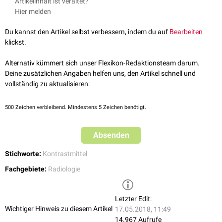
Artikelinhalt ist veraltet?
mit einer Latenz von 10 bis 20 Jahren eine Reihe von Spätschäden
Hier melden
beschrieben: Neben malignen Erkrankungen des lymphatischen Systems
(beispielsweise
Multiples Myelom
) und der Leber (
cholangiozelluläres
Du kannst den Artikel selbst verbessern, indem du auf
Bearbeiten
Karzinom
), traten Lähmungen der glatten
Muskulatur
und der
klickst.
Skelettmuskulatur
der Beine auf. Daneben zeigt die Literatur die Bildung
von Granulomen auf. Der Symptomenkomplex wird häufig als
Alternativ kümmert sich unser Flexikon-Redaktionsteam darum.
Thorotrastose
bezeichnet.
Deine zusätzlichen Angaben helfen uns, den Artikel schnell und
vollständig zu aktualisieren:
500
Zeichen verbleibend. Mindestens 5 Zeichen benötigt.
Absenden
Stichworte:
Kontrastmittel
Fachgebiete:
Radiologie
Letzter Edit:
Wichtiger Hinweis zu diesem Artikel
17.05.2018, 11:49
14.967 Aufrufe