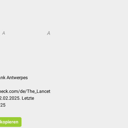
A
A
Frank Antwerpes
ccheck.com/de/The_Lancet
.02.2025. Letzte
025
 kopieren